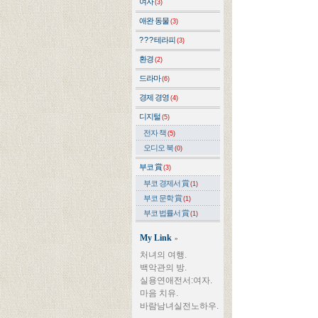
여자
(3)
애완 동물
(3)
? ? ? 테라피
(3)
환경
(2)
드라마
(6)
경제 경영
(4)
디지털
(5)
전자 책
(5)
오디오 북
(0)
부코 賞
(3)
부코 경제서 賞
(1)
부코 문학 賞
(1)
부코 법률서 賞
(1)
My Link
»
처녀의 여행.
백악관의 방.
실용연애전서:여자.
마음 치유.
바람남녀실전노하우.