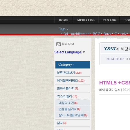
MEDIA LOG
TAG LOG
LOCATION LOG
GUESTBOOK
ADMIN
Tags
»
3d
architecture
BCG
Buzz
C
cctv
IQ
IR
IT
Java
J
Rss feed
'CSS3'
에 해당
Select Language
▼
2014.10.02
HT
Category
»
분류 전체보기
(205)
레이첼 맥아덤즈
(152)
HTML5 +CSS3
만화 & 환타지
(3)
레이첼 맥아덤즈
|
2014.
막스와 릴리
(18)
애정의 조건
(6)
인생을 즐겨라
(6)
삶이 그대를 속일 때
(6)
남자
(3)