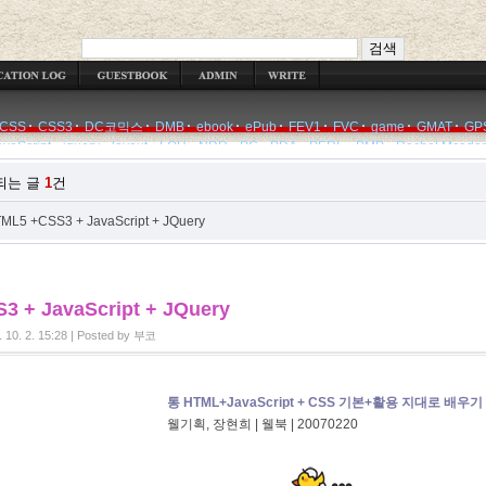
WRITE
CSS
CSS3
DC코믹스
DMB
ebook
ePub
FEV1
FVC
game
GMAT
GP
avaScript
jquery
layout
LOH
NDR
PC
PDA
PERL
PMP
Rachel Mcada
되는 글
1
건
ML5 +CSS3 + JavaScript + JQuery
 + JavaScript + JQuery
 10. 2. 15:28
|
Posted by
부코
통 HTML+JavaScript + CSS 기본+활용 지대로 배우기
웰기획, 장현희 | 웰북 | 20070220