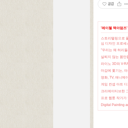
공감
'
레이첼 맥아덤즈
스토리텔링으로 풀어
심 디자인 프로세
"우리는 왜 허리
살찌지 않는 몸만들
라이노 3D와 V-
마감에 쫓기는, 
영화, TV, 애니
게임 컨셉 아트 디
크리에이티브한 그
프로 웹툰 작가가 
Digital Paint