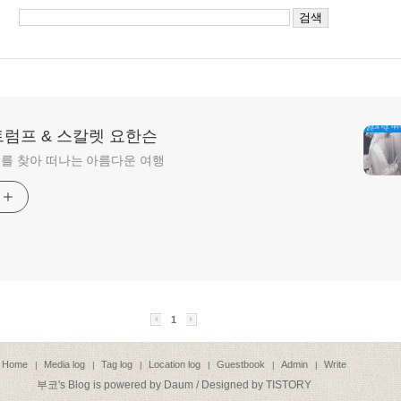
트럼프 & 스칼렛 요한슨
를 찾아 떠나는 아름다운 여행
기
1
Home
Media log
Tag log
Location log
Guestbook
Admin
Write
|
|
|
|
|
|
부코
's Blog is powered by
Daum
/ Designed by
TISTORY