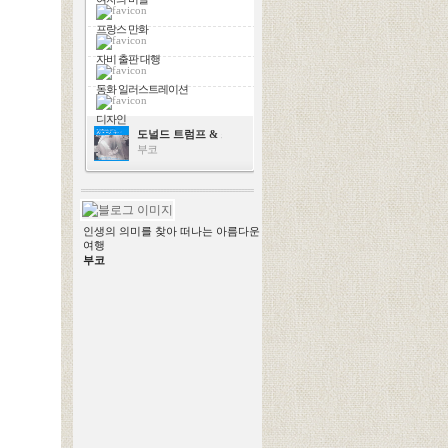
프랑스 만화
자비 출판 대행
동화 일러스트레이션
디자인
도널드 트럼프 & 스칼렛 요한슨
부코
인생의 의미를 찾아 떠나는 아름다운
여행
부코