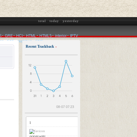
total
today
yesterday
S
GRE
HCI
HTML
HTML5
interior
IPTV
ms
SAT
sketchup
SNS
Recent Trackback
»
2026.08.06
08-07 07:23
1
여자의 비밀