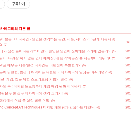
구독하기
' 카테고리의 다른 글
보는 UX 디자인 - 인간을 생각하는 공간, 제품, 서비스의 5단계 사용자 중
201
스
(0)
둘레가 점점 늘어나는가?" 비만의 원인은 인간이 진화해온 과거에 있는가?
201
(0)
기 : 나잇살 찌지 않는 안티 에이징, 내 몸의‘바운스’를 지금부터 깨워라!
201
(0)
RAY로 배우는 제품/환경 디자인은 어떤점이 특별한가?
201
(0)
야근이 당연한, 밤샘에 허덕이는 대한민국 디자이너의 일상을 바꾸려면?
201
(0)
메이션, 게임, 앱을 위한 스토리보딩 기법의 완성
201
(0)
자인 북 : 디지털 드로잉부터 게임 배경 원화 제작까지
201
(0)
림을 위한 실무 디자이너의 생각 그리기!
201
(0)
현장에서 직접 쓴 실전 웹툰 작법
201
(0)
ing and Concept Art Techniques 디지털 페인팅과 컨셉아트 테크닉
201
(0)