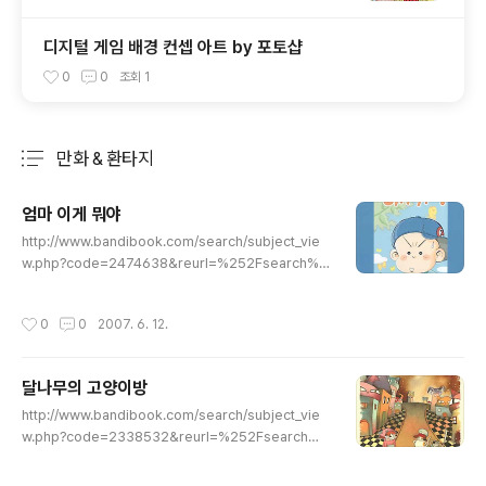
디지털 게임 배경 컨셉 아트 by 포토샵
0
0
조회
1
만화 & 환타지
분류 전체보기
주요 글 목록
엄마 이게 뭐야
글 내용
http://www.bandibook.com/search/subject_vie
w.php?code=2474638&reurl=%252Fsearch%2
52Fdetail_end.php%253Ftitle%253D%2525B
E%2525F6%2525B8%2525B6%252B%2525C
작성시간
0
0
2007. 6. 12.
0%2525CC%2525B0%2525D4%252B%2525B
9%2525B9%2525BE%2525DF%2526author%2
53D%2526publish%253D%2526category%25
달나무의 고양이방
3D%2526usedbook%253D 만화가 남문희가 그린
글 내용
육아일기. 직장생활 4년 차, 결혼생활 3년 차의 초보아빠
http://www.bandibook.com/search/subject_vie
이자 초보가장인 주인공 '차대기'와 아내 '오미자, 20개월
w.php?code=2338532&reurl=%252Fsearch%2
된 아들 '차돌이'의 알콩달콩한 일상을 담았다. 쓰레기봉투
52Fdetail_end.php%253Ftitle%253D%2525B
를 싸는 법이나 집안..
4%2525DE%2525B3%2525AA%2525B9%252