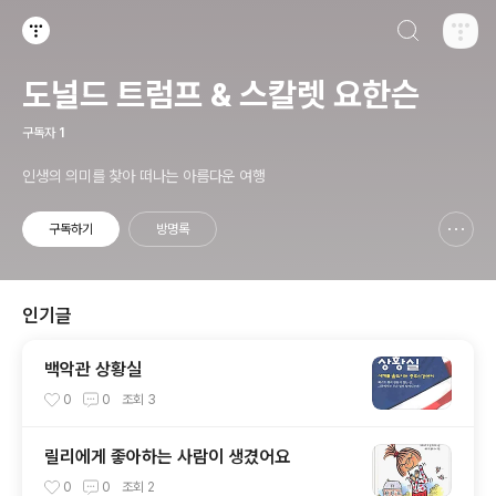
검색하기
티스토리
도널드 트럼프 & 스칼렛 요한슨
구독자
1
인생의 의미를 찾아 떠나는 아름다운 여행
구독하기
방명록
신고하기 레이어
열기
인기글
백악관 상황실
0
0
조회
3
릴리에게 좋아하는 사람이 생겼어요
0
0
조회
2