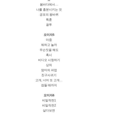
봄바다에서…
나를 흥분시키는 것
공포의 왕바퀴
특훈
결투
오미자5
마중
뭐하고 놀까
무슨짓을 해도
혹시
비디오 시청하기
상처
엄마의 파업
친구사귀기
고개, 너머 또 고개…
잠들 때까지
오미자6
비밀작전1
비밀작전2
살다보면