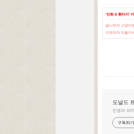
'
만화 & 환타지
'
달나무의 고양이
으랏차차 차돌이
:
도널드 
인생의 의미
구독하