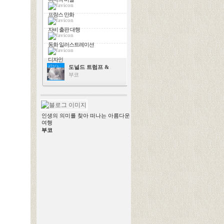
프랑스 만화
자비 출판 대행
동화 일러스트레이션
디자인
도널드 트럼프 & 스칼렛 요한슨
부코
인생의 의미를 찾아 떠나는 아름다운
여행
부코