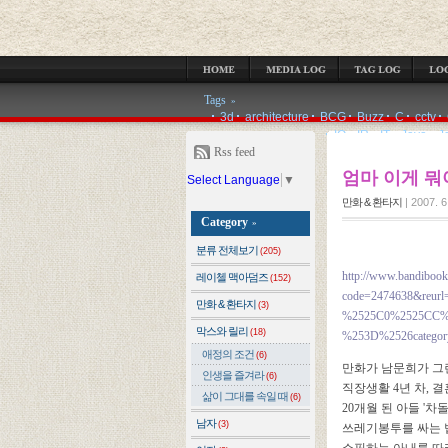
MEDIA LOG
TAG LOG
LOCATION LOG
GUESTBOOK
ADMIN
Tags
»
3d
architecture
BCG
Buzz
C
cctv
IQ
IR
IT
Java
J
Rss feed
엄마 이게 뭐
Select Language
▼
만화 & 환타지
|
2007. 6
Category
»
분류 전체보기
(205)
http://www.bandibook
레이첼 맥아덤즈
(152)
code=2474638&reur
만화 & 환타지
(3)
%2525C0%2525CC%
막스와 릴리
(18)
%253D%2526catego
애정의 조건
(6)
만화가 남문희가 그
인생을 즐겨라
(6)
직장생활 4년 차, 
삶이 그대를 속일 때
(6)
20개월 된 아들 '
남자
(3)
쓰레기봉투를 싸는 