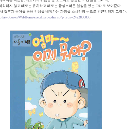
다니는 피곤함, 애보기의 귀찮음 등 소소하고 평범한 '사건'들을 그리되,
미화하지 않고 때로는 유치하고 때로는 궁상스러운 일상을 있는 그대로 보여준다.
로서 결혼과 육아를 통해 인생을 배워가는 과정을 소시민의 눈으로 친근감있게 그렸다.
co.kr/ypbooks/WebHome/specdm/specdm.jsp?p_isbn=2422800035