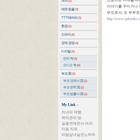
쇼핑하는 아내를 따라
여자
(3)
이야기를 꾸미거나 
애완 동물
(3)
부모로서, 또 부부
? ? ? 테라피
(3)
http://www.ypbooks.
환경
(2)
드라마
(6)
경제 경영
(4)
디지털
(5)
전자 책
(5)
오디오 북
(0)
부코 賞
(3)
부코 경제서 賞
(1)
부코 문학 賞
(1)
부코 법률서 賞
(1)
My Link
»
처녀의 여행.
백악관의 방.
실용연애전서:여자.
마음 치유.
바람남녀실전노하우.