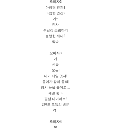
오미자2
아침형 인간1
아침형 인간2
기~
인사
수납장 조립하기
불행한 세대2
약속
오미자3
거
선물
오늘!
내가 제일 멋져!
돌이가 잠이 올 때
잠시 눈을 붙이고…
제일 좋아
필살 다이어트!
2인조 도둑의 방문
격~
오미자4
봄