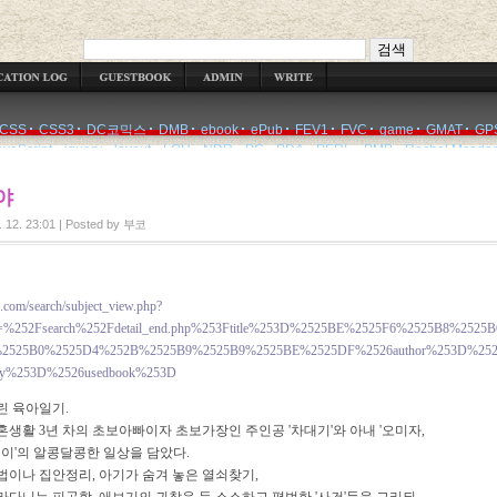
WRITE
CSS
CSS3
DC코믹스
DMB
ebook
ePub
FEV1
FVC
game
GMAT
GP
avaScript
jquery
layout
LOH
NDR
PC
PDA
PERL
PMP
Rachel Mcada
야
. 12. 23:01
|
Posted by
부코
.com/search/subject_view.php?
l=%252Fsearch%252Fdetail_end.php%253Ftitle%253D%2525BE%2525F6%2525B8%2525
2525B0%2525D4%252B%2525B9%2525B9%2525BE%2525DF%2526author%253D%2526
ry%253D%2526usedbook%253D
린 육아일기.
결혼생활 3년 차의 초보아빠이자 초보가장인 주인공 '차대기'와 아내 '오미자,
차돌이'의 알콩달콩한 일상을 담았다.
법이나 집안정리, 아기가 숨겨 놓은 열쇠찾기,