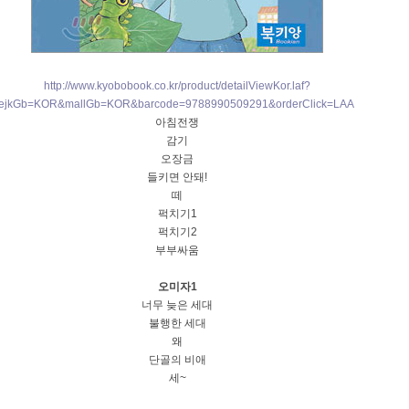
http://www.kyobobook.co.kr/product/detailViewKor.laf?
ejkGb=KOR&mallGb=KOR&barcode=9788990509291&orderClick=LAA
아침전쟁
감기
오장금
들키면 안돼!
떼
퍽치기1
퍽치기2
부부싸움
오미자1
너무 늦은 세대
불행한 세대
왜
단골의 비애
세~