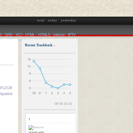
total
today
yesterday
S
GRE
HCI
HTML
HTML5
interior
IPTV
ms
SAT
sketchup
SNS
Recent Trackback
»
2026.08.06
B6%252B
publish
08-06 10:15
1
여자의 비밀