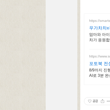
https://smar
우가차차x
엄마와 아이
차가 응원합
https://www.
포토북 전상
8/9까지 
AI로 3분
공감