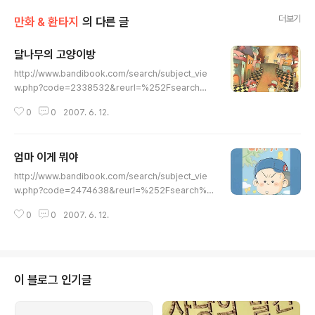
더보기
만화 & 환타지
의 다른 글
달나무의 고양이방
글 내용
http://www.bandibook.com/search/subject_vie
w.php?code=2338532&reurl=%252Fsearch%2
52Fdetail_end.php%253Ftitle%253D%2525B
0
0
2007. 6. 12.
4%2525DE%2525B3%2525AA%2525B9%252
5AB%2525C0%2525C7%252B%2525B0%252
5ED%2525BE%2525E7%2525C0%2525CC%2
엄마 이게 뭐야
525B9%2525E6%2526author%253D%2526pu
글 내용
blish%253D%2526category%253D%2526use
http://www.bandibook.com/search/subject_vie
dbook%253D 운명의 빨간 실로 서로 묶여진 달나무와
w.php?code=2474638&reurl=%252Fsearch%2
두 마리 고양이 미유, 초코봉. 밤거리를 떠돌던 길고양이 두
52Fdetail_end.php%253Ftitle%253D%2525B
녀석은 달나무에게 납치되어 이젠 누구도 떼어놓을 수 없
0
0
2007. 6. 12.
E%2525F6%2525B8%2525B6%252B%2525C
는 그녀의 소중한 친구..
0%2525CC%2525B0%2525D4%252B%2525B
9%2525B9%2525BE%2525DF%2526author%2
53D%2526publish%253D%2526category%25
3D%2526usedbook%253D 만화가 남문희가 그린
이 블로그 인기글
육아일기. 직장생활 4년 차, 결혼생활 3년 차의 초보아빠
이자 초보가장인 주인공 '차대기'와 아내 '오미자, 20개월