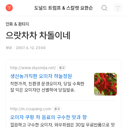
검색하기
도널드 트럼프 & 스칼렛 요한슨
티스토리
만화 & 환타지
으랏차차 차돌이네
부코
2007. 6. 12. 23:00
http://www.skyomija.net/
광고
생산농가직판 오미자 하늘정원
착한가격, 친환경 문경오미자, 당일 수확한
잘 익은 오미자만 선별하여 당일발송.
http://m.coupang.com
광고
오미자 쿠팡 차 음료의 구수한 맛과 향
깔끔하고 구수한 오미자, 와우회원은 30일 무료반품으로 맛