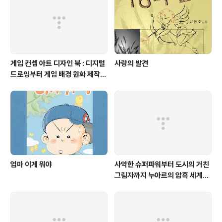
된 아들 '차돌이'의 알콩달콩한 일상을 담았다. 쓰레기봉투
를 싸는 법이나 집안..
게임 컨셉 아트 디자인 북 : 디지털
사랑의 발견
드로잉부터 게임 배경 원화 제작까
지
엄마 이게 뭐야
사악한 슈퍼파워부터 도시의 거친
그림자까지 누아르의 암흑 세계를
포착하라!