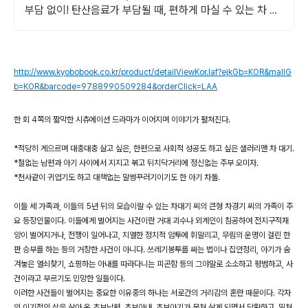
부담 없이! 탄산음료가 부담될 때, 편하게 마실 수 있는 차 음
료로 깔끔함을 채워보세요.
http://www.kyobobook.co.kr/product/detailViewKor.laf?ejkGb=KOR&mallG
b=KOR&barcode=9788990509284&orderClick=LAA
한 회 4쪽의 짧막한 시츄에이션 드라마가 이어지며 이야기가 펼쳐진다.
*적당히 게으르며 대충대충 살고 싶은, 한편으로 사회적 성공도 하고 싶은 샐러리맨 차 대기.
*철없는 남편과 아기 사이에서 지지고 볶고 뒤치닥거리에 정신없는 주부 오미자.
*천사같이 귀엽기도 하고 대책없는 말썽꾸러기이기도 한 아기 차돌.
이들 세 가족과, 이들의 5년 뒤의 모습이랄 수 있는 차대기 씨의 큰형 차경기 씨의 가족이 주
요 등장인물이다. 이들에게 벌어지는 사건이란 거대 괴수나 외계인이 침공하여 전지구적재
앙이 벌어지거나, 전쟁이 일어나고, 치열한 정치적 암투에 휘말리고, 무림의 운명이 걸린 한
판 승부를 하는 등의 거창한 사건이 아니다. 쓰레기봉투를 싸는 법이나 집안정리, 아기가 숨
겨놓은 열쇠찾기, 쇼핑하는 아내를 따라다니는 피곤함 등의 그야말로 소소하고 평범하고, 사
건이라고 부르기도 민망한 일들이다.
이러한 사건들이 벌어지는 중요한 이유중의 하나는 서로간의 거리감의 혼란 때문이다. 각자
의 이기적인 삶을 살아 온 초보남편, 초보아내, 초보아기가 뭉쳐 살게 되면서 당황하고, 밀쳐