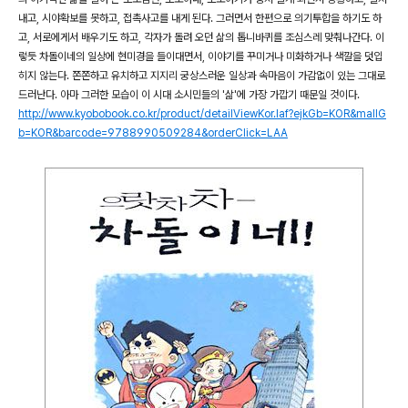
내고, 시야확보를 못하고, 접촉사고를 내게 된다. 그러면서 한편으로 의기투합을 하기도 하
고, 서로에게서 배우기도 하고, 각자가 돌려 오던 삶의 톱니바퀴를 조심스레 맞춰나간다. 이
렇듯 차돌이네의 일상에 현미경을 들이대면서, 이야기를 꾸미거나 미화하거나 색깔을 덧입
히지 않는다. 쫀쫀하고 유치하고 지지리 궁상스러운 일상과 속마음이 가감없이 있는 그대로
드러난다. 아마 그러한 모습이 이 시대 소시민들의 '삶'에 가장 가깝기 때문일 것이다.
http://www.kyobobook.co.kr/product/detailViewKor.laf?ejkGb=KOR&mallG
b=KOR&barcode=9788990509284&orderClick=LAA