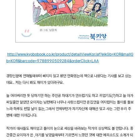
http://www.kyobobook.co.kr/product/detailViewKor.laf?ejkGb=KOR&mallG
b=KOR&barcode=9788990509284&orderClick=LAA
경향신문에 연재될때부터 빠지지 않고 봤던 만화였는데 책으로 나왔다는 기사를 보고 샀는
데요.. 저는 다시 봐도 재미가 있더라구요.
늘 어리버리한 듯 당하기만 하는 주인공 차대기가 안쓰럽기도 하고 귀엽기도(?)하고 늘 아가
씨일줄만 알았던 오미자는 남편에다 너무나 사랑스럽지만 온집안을 어지럽히는 돌이를 돌보
느라 하루도 편할 날이 없는,그래서 언제부턴가 자기자신에 대해선 잊고 사는 그런 우리 주
변에 대한 이야깁니다.
작가의 대사들도 재미있고 돌이의 눈으로 세상을 바라보는 작가의 상상력도 볼 만합니다. 중
간중간 오미자가 쓴 ,아기를 낳았을때부터 기르면서 느꼈던 것에 대한 에피소드도 소개가 되