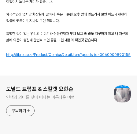
어있어서 또다른 재미가 있습니다.
자극적인건 없지만 화장실에 앉아서, 혹은 나른한 오후 방에 엎드려서 보면 어느새 잔잔히
얼굴에 웃음이 번져나갈 그런 책입니다.
특별한 것이 없는 우리의 이야기라 신문연재때 부터 보고 또 봐도 지루하지 않고 나 자신의
삶에 의문이 생길때 한번씩 보면 좋을 그런 내용의 책인것 같습니다
http://libro.co.kr/Product/ComicsDetail.libro?goods_id=0060000890155
로그 정보
도널드 트럼프 & 스칼렛 요한슨
인생의 의미를 찾아 떠나는 아름다운 여행
구독하기