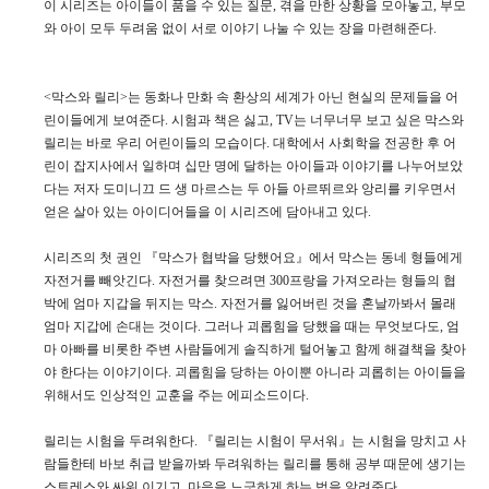
이 시리즈는 아이들이 품을 수 있는 질문, 겪을 만한 상황을 모아놓고, 부모
와 아이 모두 두려움 없이 서로 이야기 나눌 수 있는 장을 마련해준다.
<막스와 릴리>는 동화나 만화 속 환상의 세계가 아닌 현실의 문제들을 어
린이들에게 보여준다. 시험과 책은 싫고, TV는 너무너무 보고 싶은 막스와
릴리는 바로 우리 어린이들의 모습이다. 대학에서 사회학을 전공한 후 어
린이 잡지사에서 일하며 십만 명에 달하는 아이들과 이야기를 나누어보았
다는 저자 도미니끄 드 생 마르스는 두 아들 아르뛰르와 앙리를 키우면서
얻은 살아 있는 아이디어들을 이 시리즈에 담아내고 있다.
시리즈의 첫 권인 『막스가 협박을 당했어요』에서 막스는 동네 형들에게
자전거를 빼앗긴다. 자전거를 찾으려면 300프랑을 가져오라는 형들의 협
박에 엄마 지갑을 뒤지는 막스. 자전거를 잃어버린 것을 혼날까봐서 몰래
엄마 지갑에 손대는 것이다. 그러나 괴롭힘을 당했을 때는 무엇보다도, 엄
마 아빠를 비롯한 주변 사람들에게 솔직하게 털어놓고 함께 해결책을 찾아
야 한다는 이야기이다. 괴롭힘을 당하는 아이뿐 아니라 괴롭히는 아이들을
위해서도 인상적인 교훈을 주는 에피소드이다.
릴리는 시험을 두려워한다. 『릴리는 시험이 무서워』는 시험을 망치고 사
람들한테 바보 취급 받을까봐 두려워하는 릴리를 통해 공부 때문에 생기는
스트레스와 싸워 이기고, 마음을 느긋하게 하는 법을 알려준다.