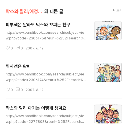
더보기
막스와 릴리/애정의 조건
의 다른 글
피부색은 달라도 막스와 꼬피는 친구
글 내용
http://www.bandibook.com/search/subject_vie
w.php?code=2306175&reurl=%252Fsearch%2
52Fdetail_end.php%253Ftitle%253D%2525C
0
0
2007. 6. 12.
7%2525C7%2525BA%2525CE%2525BB%252
5F6%2525C0%2525BA%252B%2525B4%252
5DE%2525B6%2525F3%2525B5%2525B5%2
뤼시앵은 왕따
526author%253D%2526publish%253D%2526
글 내용
category%253D%2526usedbook%253D 는 피
http://www.bandibook.com/search/subject_vie
부색은 다르지만 이 세상에 살고 있는 우리들은 모두 하나
w.php?code=2306174&reurl=%252Fsearch%2
라는 것을 알게 해 줍니다. 얼굴색이 다르다고 무시하는 일
52Fdetail_end.php%253Ftitle%253D%2525B
은 있어서는 안 됩니다. 사람들은 달라도 같이 모여서 사는
0
0
2007. 6. 12.
7%2525F2%2525BD%2525C3%2525BE%252
이 지구가 아름답다는 것..
5DE%2525C0%2525BA%252B%2525BF%252
5D5%2525B5%2525FB%2526author%253D%
막스와 릴리 아기는 어떻게 생겨요
2526publish%253D%2526category%253D%2
글 내용
526usedbook%253D 는 친구가 없는 '왕따' 루시앵의
http://www.bandibook.com/search/subject_vie
이야기로, 친구들에게 따돌림 받는 아이들의 괴로움을 관
w.php?code=2277808&reurl=%252Fsearch%2
심있게 보여줍니다. 막스는 이런 친구를 그냥 보고만 있지
52Fdetail_end.php%253Ftitle%253D%2525B