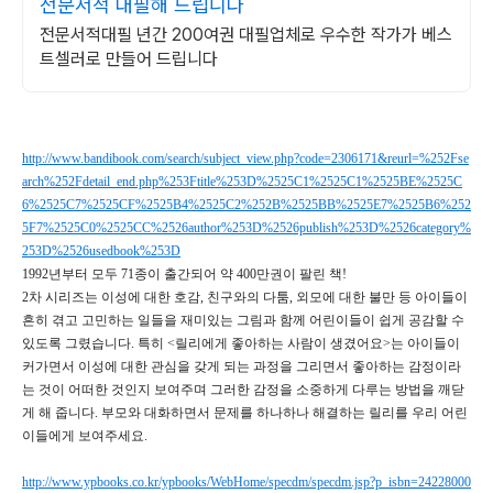
전문서적 대필해 드립니다
전문서적대필 년간 200여권 대필업체로 우수한 작가가 베스
트셀러로 만들어 드립니다
http://www.bandibook.com/search/subject_view.php?code=2306171&reurl=%252Fse
arch%252Fdetail_end.php%253Ftitle%253D%2525C1%2525C1%2525BE%2525C
6%2525C7%2525CF%2525B4%2525C2%252B%2525BB%2525E7%2525B6%252
5F7%2525C0%2525CC%2526author%253D%2526publish%253D%2526category%
253D%2526usedbook%253D
1992년부터 모두 71종이 출간되어 약 400만권이 팔린 책!
2차 시리즈는 이성에 대한 호감, 친구와의 다툼, 외모에 대한 불만 등 아이들이
흔히 겪고 고민하는 일들을 재미있는 그림과 함께 어린이들이 쉽게 공감할 수
있도록 그렸습니다. 특히 <릴리에게 좋아하는 사람이 생겼어요>는 아이들이
커가면서 이성에 대한 관심을 갖게 되는 과정을 그리면서 좋아하는 감정이라
는 것이 어떠한 것인지 보여주며 그러한 감정을 소중하게 다루는 방법을 깨닫
게 해 줍니다. 부모와 대화하면서 문제를 하나하나 해결하는 릴리를 우리 어린
이들에게 보여주세요.
http://www.ypbooks.co.kr/ypbooks/WebHome/specdm/specdm.jsp?p_isbn=24228000