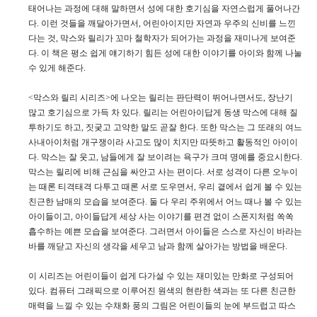
태어나는 과정에 대해 말하면서 성에 대한 호기심을 자연스럽게 풀어나간
다. 이런 것들을 깨달아가면서, 어린아이지만 자연과 우주의 신비를 느낀
다는 것, 막스와 릴리가 꼬마 철학자가 되어가는 과정을 재미나게 보여준
다. 이 책은 평소 쉽게 얘기하기 힘든 성에 대한 이야기를 아이와 함께 나눌
수 있게 해준다.
<막스와 릴리 시리즈>에 나오는 릴리는 판단력이 뛰어나면서도, 장난기
많고 호기심으로 가득 차 있다. 릴리는 어린아이답게 동생 막스에 대해 질
투하기도 하고, 짓궂고 고약한 말도 곧잘 한다. 또한 막스는 그 또래의 여느
사내아이처럼 개구쟁이라 사고도 많이 치지만 따뜻하고 활동적인 아이이
다. 막스는 잘 웃고, 남들에게 잘 보이려는 욕구가 크며 명예를 중요시한다.
막스는 릴리에 비해 근심을 싸안고 사는 편이다. 서로 성격이 다른 오누이
는 때론 티격태격 다투고 때론 서로 도우면서, 우리 곁에서 쉽게 볼 수 있는
친근한 남매의 모습을 보여준다. 둘 다 우리 주위에서 어느 때나 볼 수 있는
아이들이고, 아이들답게 세상 사는 이야기를 편견 없이 스폰지처럼 쏙쏙
흡수하는 예쁜 모습을 보여준다. 그러면서 아이들은 스스로 자신이 바라는
바를 깨닫고 자신의 생각을 세우고 남과 함께 살아가는 방법을 배운다.
이 시리즈는 어린이들이 쉽게 다가설 수 있는 재미있는 만화로 구성되어
있다. 컴퓨터 그래픽으로 이루어진 원색의 현란한 색과는 또 다른 친근한
매력을 느낄 수 있는 수채화 풍의 그림은 어린이들의 눈에 부드럽고 따스