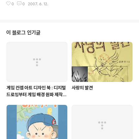
만 차츰 변해가는 막스의 멋진 모습을 이 책에서 볼 수 있습
0
0
2007. 6. 12.
E%2525C6%2525B1%2525E2%2525B4%2525
니다. 누구에게나 친구는..
C2%252B%2525BE%2525EE%2525B6%2525
BB%2525B0%2525D4%2526author%253D%2
526publish%253D%2526category%253D%25
26usedbook%253D 프랑스 아동용 교양만화이자 전
이 블로그 인기글
세계 어린이들에게 읽혀 지고 있는『막스와 릴리』시리즈입
니다. 릴리(LILI)와 막스(MAX)는 남매입니다. 두 주인공이
가정에서나 학교, 친구들 사이에서 일어나는 여러가지 문
제와 사건들을 꾸밈없이..
게임 컨셉 아트 디자인 북 : 디지털
사랑의 발견
드로잉부터 게임 배경 원화 제작까
지