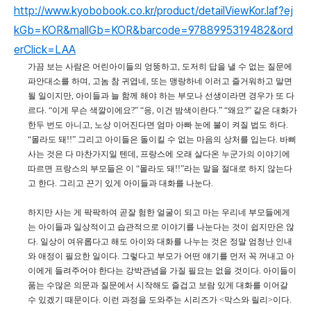
http://www.kyobobook.co.kr/product/detailViewKor.laf?ej
kGb=KOR&mallGb=KOR&barcode=9788995319482&ord
erClick=LAA
가끔 보는 사람은 어린아이들의 엉뚱하고, 도저히 답을 낼 수 없는 질문에
파안대소를 하며, 고놈 참 귀엽네, 또는 맹랑하네 이러고 즐거워하고 말면
될 일이지만, 아이들과 늘 함께 해야 하는 부모나 선생이라면 경우가 또 다
르다. “이게 무슨 색깔이에요?” “응, 이건 밤색이란다.” “왜요?” 같은 대화가
한두 번도 아니고, 노상 이어진다면 엄마 아빠 눈에 불이 켜질 법도 하다.
“몰라도 돼!!” 그리고 아이들은 돌이킬 수 없는 마음의 상처를 입는다. 바삐
사는 것은 다 마찬가지일 텐데, 프랑스에 오래 살다온 누군가의 이야기에
따르면 프랑스의 부모들은 이 “몰라도 돼!!”라는 말을 절대로 하지 않는다
고 한다. 그리고 끈기 있게 아이들과 대화를 나눈다.
하지만 사는 게 팍팍하여 곧잘 험한 얼굴이 되고 마는 우리네 부모들에게
는 아이들과 일상적이고 습관적으로 이야기를 나눈다는 것이 쉽지만은 않
다. 일상이 여유롭다고 해도 아이와 대화를 나누는 것은 정말 엄청난 인내
와 애정이 필요한 일이다. 그렇다고 부모가 어떤 얘기를 먼저 꼭 꺼내고 아
이에게 들려주어야 한다는 강박관념을 가질 필요는 없을 것이다. 아이들이
품는 수많은 의문과 질문에서 시작해도 즐겁고 보람 있게 대화를 이어갈
수 있겠기 때문이다. 이런 과정을 도와주는 시리즈가 <막스와 릴리>이다.