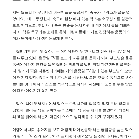
지난 월드컵 때 우리나라 어린이들을 들끓게 한 축구가 『막스가 골을 넣
었어요』에도 등장한다. 축구에 한창 빠져 있는 막스는 축구경기를 열광적
으로 지켜보고, 주말 내내 축구 연습을 해서 마침내 경기에서 골을 터뜨린
다. 이 책은 축구라는 소재를 통해 어린이들에게 서로 경쟁하는 운동의 의
미와 목적에 대해 생각해보게 만든다.
『릴리, TV 없인 못 살아』는 어린이라면 누구나 보고 싶어 하는 TV 문제
를 다루고 있다. 온종일 TV를 보느라 다른 일을 못하게 되어 부모님은 물론
동생에게까지 핀잔을 들은 릴리는 캠코더를 빌려 직접 다큐멘터리를 찍는
다. 릴리가 찍은 다큐멘터리에는 거의 온종일 TV 앞에 있는 부모님의 모습
이 담겨져 있다. 중독성이 강한 TV를 비롯해서, 모든 것을 수동적으로 받아
들이는 것이 아니라 스스로 적극적으로 나서서 자신에게 도움을 주는 방법
에 대한 이야기가 담겨 있다.
『막스, 책이 무서워』에서 막스는 수업시간에 책을 잘 읽지 못해 창피를
당한다. 릴리는 책을 싫어하는 막스에게 책 읽는 재미를 발견하게 해준다.
왜 책을 읽어야 하는지 어린이 스스로 생각해볼 수 있게 꾸며져 있다.
여행에서 새끼 송아지를 보고 어떻게 태어났을까 하는 궁금증을 품는 막스
와 릴리. 『막스와 릴리, “아기는 어떻게 생겨요”』는 생명과 사랑, 아기가