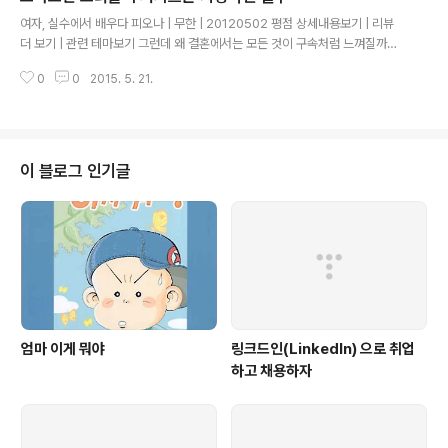
글 내용
하고자 하는 이야기가 그림으로 개연성과 논리적인 설득력을 가지고 펼쳐진다
여자, 실수에서 배우다 피오나 | 무한 | 20120502 평점 상세내용보기 | 리뷰
면 결국 많은 팬들이 당신을 응원해 줄 것이다. 기승전결(plot)이란 결국 전달하
더 보기 | 관련 테마보기 그런데 왜 결혼에서는 모든 것이 구속처럼 느껴질까요?
고자 하..
왜 결혼에서는 모든 것이 자유로워야만 진정한 자유인 것처럼 생각하는 걸까
0
0
2015. 5. 21.
요? 결혼하면 시댁 행사에 얽매인다고 생각하지만, 싱글인 지금도 가정에 행사
가 있으면 어느 정도 얽매입니다. 가정 행사에서 100% 자유로운 사람은 없습
니다. 일상생활은 어떤가요? 정말로 하고 싶은 걸 하고 싶은 때 다 하고 사나요?
절대 그렇지 않습니다. 직장 상사 눈치 봐서 휴가 스케줄도 맞춰야 하고 엄마 눈
치 보고 밤늦게 들어가지 못할 수도 있습니다. 그나마 어느 정도 자유롭다고 느
이 블로그 인기글
끼는 것은 어렸을 때부터 엄마에게 크고 작은 거짓말을 하는 데 익숙하기 때문
입니다. ..
엄마 이게 뭐야
링크드인(LinkedIn) 으로 취업
하고 채용하자