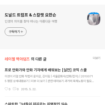
100%세탁 반납 무료
로그 정보
도널드 트럼프 & 스칼렛 요한슨
인생의 의미를 찾아 떠나는 아름다운 여행
구독하기
더보기
레이첼 맥아덤즈
의 다른 글
프로 만화가와 만화 기자에게 배워보는 [실전] 코믹 스쿨
글 내용
이것이 리얼 만화 작법서 윤지은, 김미림 | 서울문화사(만화/잡지) | 2010071
5 평점 상세내용보기 | 리뷰 더 보기 | 관련 테마보기 과거에 육체노동이 필요한
농경사회의 한국에서는 '이야기'를 잘하거나 '이야기'를 좋아하는 사람은 가난
0
0
2015. 5. 22.
하게 산다고 하였는데 이와 같은 '이야기'는 현대에 와서 특히 시각적인 매체와
결합했다. 그 중 만화가 대표적이다. 현대에 접어들며 수십 년간 만화콘텐츠가
쌓이면서 만화 매체는 주목을 받게 되고 "그림으로 보여 지는 이야기(길거나, 짧
스마트한 그녀들이 저지르는 치명적인 실수
거나)는 어떻게 독자에게 전달되는가"가 만화작가의 노하우로 작용하게 된다.