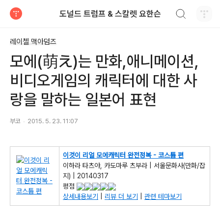
검색하기
도널드 트럼프 & 스칼렛 요한슨
티스토리
레이첼 맥아덤즈
모에(萌え)는 만화,애니메이션,
비디오게임의 캐릭터에 대한 사
랑을 말하는 일본어 표현
부코
2015. 5. 23. 11:07
이것이 리얼 모에캐릭터 완전정복 - 코스튬 편
이하라 타츠야, 카도마루 츠부라 | 서울문화사(만화/잡
지) | 20140317
평점
상세내용보기
|
리뷰 더 보기
|
관련 테마보기