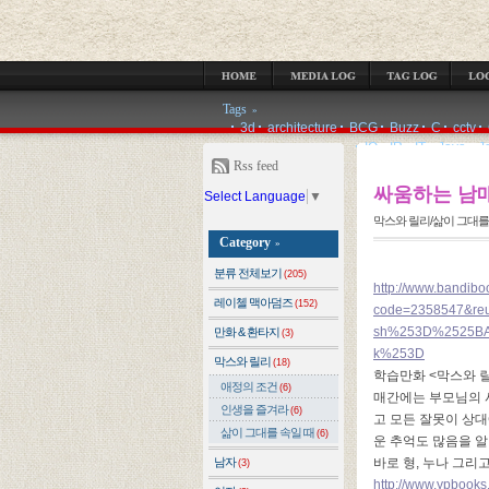
MEDIA LOG
TAG LOG
LOCATION LOG
GUESTBOOK
ADMIN
Tags
»
3d
architecture
BCG
Buzz
C
cctv
IQ
IR
IT
Java
J
Rss feed
싸움하는 남
Select Language
▼
막스와 릴리/삶이 그대를
Category
»
분류 전체보기
(205)
http://www.bandibo
레이첼 맥아덤즈
(152)
code=2358547&re
sh%253D%2525BA
만화 & 환타지
(3)
k%253D
막스와 릴리
(18)
학습만화
<
막스와 
애정의 조건
(6)
매간에는 부모님의 
인생을 즐겨라
(6)
고 모든 잘못이 상
삶이 그대를 속일 때
(6)
운 추억도 많음을 알
남자
바로 형
,
누나 그리고
(3)
http://www.ypboo