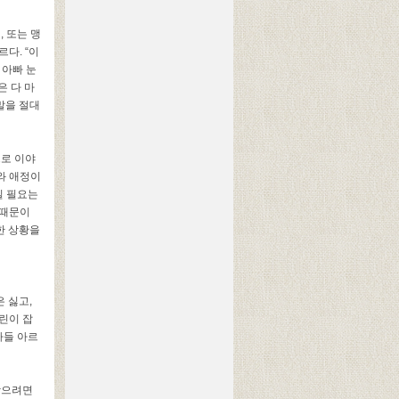
네
,
또는 맹
다르다
. “
이
 아빠 눈
은 다 마
말을 절대
으로 이야
와 애정이
질 필요는
 때문이
한 상황을
은 싫고
,
린이 잡
아들 아르
찾으려면