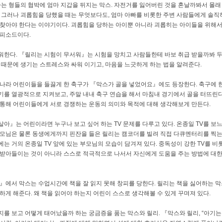
는 형들의 협박에 엄마 지갑을 뒤지는 막스
.
자전거를 잃어버린 것을 혼날까봐서 몰래
.
그러나 괴롭힘을 당했을 때는 무엇보다도
,
엄마 아빠를 비롯한 주변 사람들에게 솔직
 찾아야 한다는 이야기이다
.
괴롭힘을 당하는 아이뿐 아니라 괴롭히는 아이들을 위해서
에피소드이다
.
려워한다
.
『릴리는 시험이 무서워』는 시험을 망치고 사람들한테 바보 취급 받을까봐 
부 때문에 생기는 스트레스와 싸워 이기고
,
마음을 느긋하게 하는 법을 알려준다
.
리나라 어린이들을 들끓게 한 축구가 『막스가 골을 넣었어요』에도 등장한다
.
축구에 
기를 열광적으로 지켜보고
,
주말 내내 축구 연습을 해서 마침내 경기에서 골을 터뜨린
 통해 어린이들에게 서로 경쟁하는 운동의 의미와 목적에 대해 생각해보게 만든다
.
 살아』는 어린이라면 누구나 보고 싶어 하는
TV
문제를 다루고 있다
.
온종일
TV
를 보
부모님은 물론 동생에게까지 핀잔을 들은 릴리는 캠코더를 빌려 직접 다큐멘터리를 찍
에는 거의 온종일
TV
앞에 있는 부모님의 모습이 담겨져 있다
.
중독성이 강한
TV
를 비
 받아들이는 것이 아니라 스스로 적극적으로 나서서 자신에게 도움을 주는 방법에 대
』에서 막스는 수업시간에 책을 잘 읽지 못해 창피를 당한다
.
릴리는 책을 싫어하는 
견하게 해준다
.
왜 책을 읽어야 하는지 어린이 스스로 생각해볼 수 있게 꾸며져 있다
.
지를 보고 어떻게 태어났을까 하는 궁금증을 품는 막스와 릴리
.
『막스와 릴리
, “
아기는