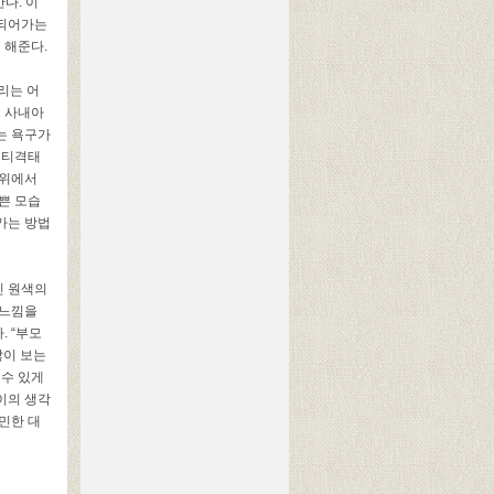
간다
.
이
 되어가는
게 해준다
.
리는 어
느 사내아
는 욕구가
 티격태
주위에서
쁜 모습
가는 방법
진 원색의
 느낌을
다
. “
부모
많이 보는
 수 있게
이의 생각
민한 대