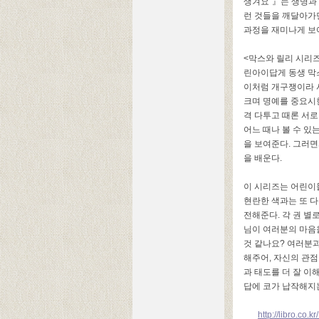
생겨요
”
』는 생명과
런 것들을 깨달아가
과정을 재미나게 
<
막스와 릴리 시리
린아이답게 동생 막
이처럼 개구쟁이라 
크며 명예를 중요시
격 다투고 때론 서
어느 때나 볼 수 있
을 보여준다
.
그러면
을 배운다
.
이 시리즈는 어린이
현란한 색과는 또 
전해준다
.
각 권 별
님이 여러분의 마음
것 같나요
?
여러분과
해주어
,
자신의 관점
과 태도를 더 잘 이
답에 코가 납작해지는
http://libro.co