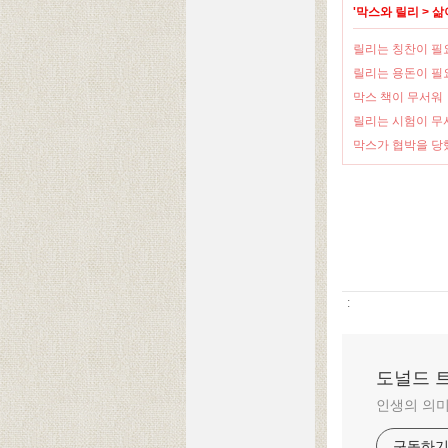
'
막스와 릴리
>
삶
릴리는 칭찬이 필
릴리는 용돈이 필
막스 책이 무서워
릴리는 시험이 무
막스가 협박을 당
:
도널드 
인생의 의미
구독하