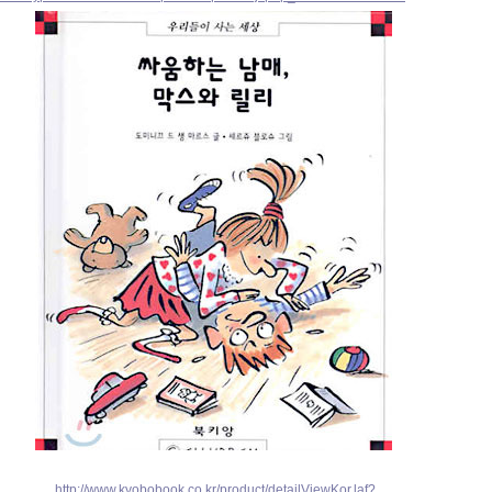
http://www.kyobobook.co.kr/product/detailViewKor.laf?