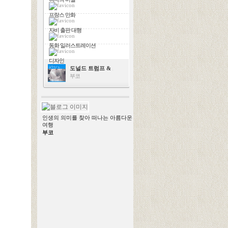
프랑스 만화
자비 출판 대행
동화 일러스트레이션
디자인
도널드 트럼프 & 스칼렛 요한슨
부코
인생의 의미를 찾아 떠나는 아름다운
여행
부코