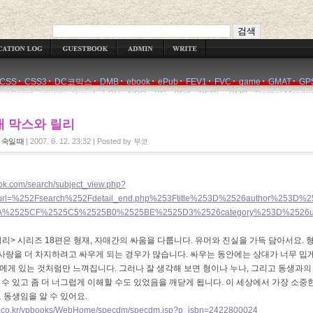
WRITE
CSS
CSS3
DC코믹스
DMB
ebook
ePub
FEV1
FVC
game
GMAT
GP
avaScript
jquery
layout
LOH
NDR
PC
PDA
PERL
PMP
Rachel Mcada
매 막스와 릴리
 속일 때
|
2007. 6. 12. 23:32
|
Posted by
부코
ok.com/search/subject_view.php?
url=%252Fsearch%252Fdetail_end.php%253Ftitle%253D%2526author%253D%25
%2525CF%2525C5%2525B0%2525BE%2525D3%2526category%253D%2526u
릴리
>
시리즈
18
편은 형재
,
자매간의 싸움을 다룹니다
.
유머와 진실을 가득 담아서요
.
사랑을 더 차지하려고 싸우게 되는 경우가 많습니다
.
싸우는 동안에는 상대가 너무 밉
대에게 있는 것처럼만 느껴집니다
.
그러나 잘 생각해 보면 형이나 누나
,
그리고 동생과의
 수 있고 좀 더 너그럽게 이해할 수도 있었음을 깨닫게 됩니다
.
이 세상에서 가장 소중
 동생임을 알 수 있어요
.
ks.co.kr/ypbooks/WebHome/specdm/specdm.jsp?p_isbn=2422800024