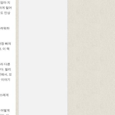
 엄마 지
하게 털어
도 인상
두려워하
한창 빠져
다
.
이 책
느라 다른
는다
.
릴리
롯해서
,
모
한 이야기
막스에게
 어떻게