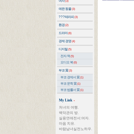
여자
(3)
애완 동물
(3)
? ? ? 테라피
(3)
환경
(2)
드라마
(6)
경제 경영
(4)
디지털
(5)
전자 책
(5)
오디오 북
(0)
부코 賞
(3)
부코 경제서 賞
(1)
부코 문학 賞
(1)
부코 법률서 賞
(1)
My Link
»
처녀의 여행.
백악관의 방.
실용연애전서:여자.
마음 치유.
바람남녀실전노하우.