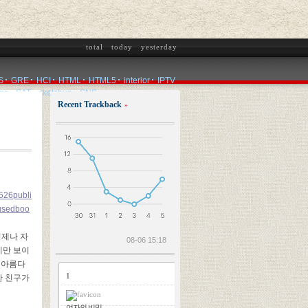
total
today
yesterday
S
GRE
HCI
HTML
HTML5
interior
IPTV
ms
SAT
sketchup
SNS
Recent Trackback
»
2026.08.06
26publi
sedboo
형제나 자
08-06 15:18
게만 보이
 아름다
1
한 친구가
여자의 비밀