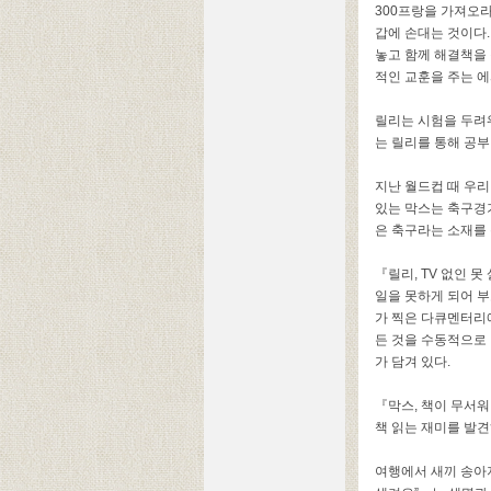
300
프랑을 가져오라
갑에 손대는 것이다
놓고 함께 해결책을
적인 교훈을 주는 
릴리는 시험을 두
는 릴리를 통해 공
지난 월드컵 때 우
있는 막스는 축구경
은 축구라는 소재를
『릴리
, TV
없인 못
일을 못하게 되어 
가 찍은 다큐멘터리
든 것을 수동적으로
가 담겨 있다
.
『막스
,
책이 무서워
책 읽는 재미를 발
여행에서 새끼 송아