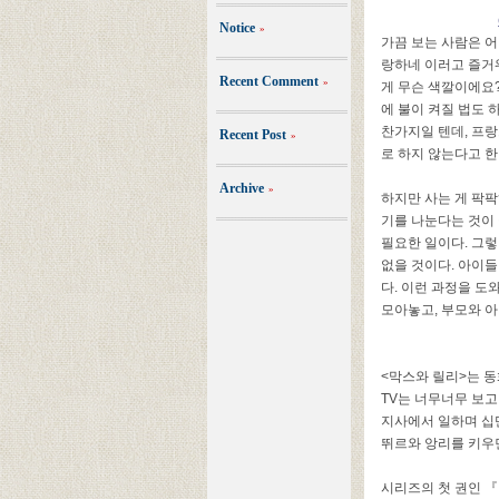
Notice
»
가끔 보는 사람은 
랑하네 이러고 즐거
Recent Comment
»
게 무슨 색깔이에요
에 불이 켜질 법도 
찬가지일 텐데
,
프랑
Recent Post
»
로 하지 않는다고 
Archive
»
하지만 사는 게 팍
기를 나눈다는 것이
필요한 일이다
.
그렇
없을 것이다
.
아이들
다
.
이런 과정을 도
모아놓고
,
부모와 아
<
막스와 릴리
>
는 
TV
는 너무너무 보고
지사에서 일하며 십
뛰르와 앙리를 키우
시리즈의 첫 권인 