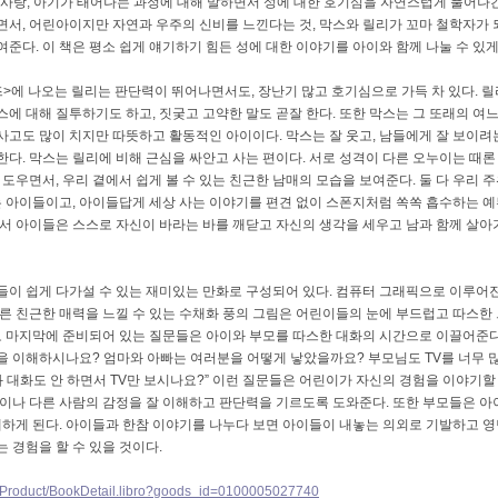
 사랑
,
아기가 태어나는 과정에 대해 말하면서 성에 대한 호기심을 자연스럽게 풀어나
면서
,
어린아이지만 자연과 우주의 신비를 느낀다는 것
,
막스와 릴리가 꼬마 철학자가
보여준다
.
이 책은 평소 쉽게 얘기하기 힘든 성에 대한 이야기를 아이와 함께 나눌 수 있
즈
>
에 나오는 릴리는 판단력이 뛰어나면서도
,
장난기 많고 호기심으로 가득 차 있다
.
릴
스에 대해 질투하기도 하고
,
짓궂고 고약한 말도 곧잘 한다
.
또한 막스는 그 또래의 여
사고도 많이 치지만 따뜻하고 활동적인 아이이다
.
막스는 잘 웃고
,
남들에게 잘 보이려
한다
.
막스는 릴리에 비해 근심을 싸안고 사는 편이다
.
서로 성격이 다른 오누이는 때론
로 도우면서
,
우리 곁에서 쉽게 볼 수 있는 친근한 남매의 모습을 보여준다
.
둘 다 우리 
는 아이들이고
,
아이들답게 세상 사는 이야기를 편견 없이 스폰지처럼 쏙쏙 흡수하는 예
서 아이들은 스스로 자신이 바라는 바를 깨닫고 자신의 생각을 세우고 남과 함께 살아
들이 쉽게 다가설 수 있는 재미있는 만화로 구성되어 있다
.
컴퓨터 그래픽으로 이루어
다른 친근한 매력을 느낄 수 있는 수채화 풍의 그림은 어린이들의 눈에 부드럽고 따스한
로 마지막에 준비되어 있는 질문들은 아이와 부모를 따스한 대화의 시간으로 이끌어준
을 이해하시나요
?
엄마와 아빠는 여러분을 어떻게 낳았을까요
?
부모님도
TV
를 너무 
 대화도 안 하면서
TV
만 보시나요
?”
이런 질문들은 어린이가 자신의 경험을 이야기할
이나 다른 사람의 감정을 잘 이해하고 판단력을 기르도록 도와준다
.
또한 부모들은 아
해하게 된다
.
아이들과 한참 이야기를 나누다 보면 아이들이 내놓는 의외로 기발하고 영
 경험을 할 수 있을 것이다
.
.kr/Product/BookDetail.libro?goods_id=0100005027740