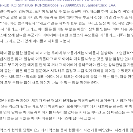
ejkGb=KOR&mallGb=KOR&barcode=9788990509185&orderClick=LAA
어린아이들의 엉뚱하고
,
도저히 답을 낼 수 없는 질문에 파안대소를 하며
,
고놈 참 귀엽
워하고 말면 될 일이지만
,
아이들과 늘 함께 해야 하는 부모나 선생이라면 경우가 또 
?” “
응
,
이건 밤색이란다
.” “
왜요
?”
같은 대화가 한두 번도 아니고
,
노상 이어진다면 엄마
하다
. “
몰라도 돼
!!”
그리고 아이들은 돌이킬 수 없는 마음의 상처를 입는다
.
바삐 사는 것
스에 오래 살다온 누군가의 이야기에 따르면 프랑스의 부모들은 이
“
몰라도 돼
!!”
라는 
한다
.
그리고 끈기 있게 아이들과 대화를 나눈다
.
팍하여 곧잘 험한 얼굴이 되고 마는 우리네 부모들에게는 아이들과 일상적이고 습관적
 쉽지만은 않다
.
일상이 여유롭다고 해도 아이와 대화를 나누는 것은 정말 엄청난 인내
다고 부모가 어떤 얘기를 먼저 꼭 꺼내고 아이에게 들려주어야 한다는 강박관념을 가
이 품는 수많은 의문과 질문에서 시작해도 즐겁고 보람 있게 대화를 이어갈 수 있겠기
와주는 시리즈가
<
막스와 릴리
>
이다
.
이 시리즈는 아이들이 품을 수 있는 질문
,
겪을 만
이 모두 두려움 없이 서로 이야기 나눌 수 있는 장을 마련해준다
.
동화나 만화 속 환상의 세계가 아닌 현실의 문제들을 어린이들에게 보여준다
.
시험과 책
 싶은 막스와 릴리는 바로 우리 어린이들의 모습이다
.
대학에서 사회학을 전공한 후 어
만 명에 달하는 아이들과 이야기를 나누어보았다는 저자 도미니끄 드 생 마르스는 두 
면서 얻은 살아 있는 아이디어들을 이 시리즈에 담아내고 있다
.
『막스가 협박을 당했어요』에서 막스는 동네 형들에게 자전거를 빼앗긴다
.
자전거를 