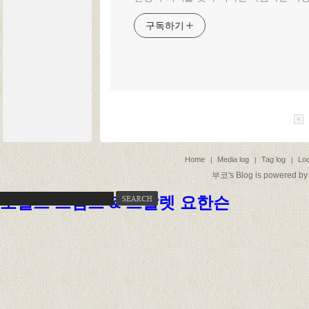
구독하기
Home
Media log
Tag log
Loc
|
|
|
부코
's Blog is powered b
도널드 트럼프 & 스칼렛 요한슨