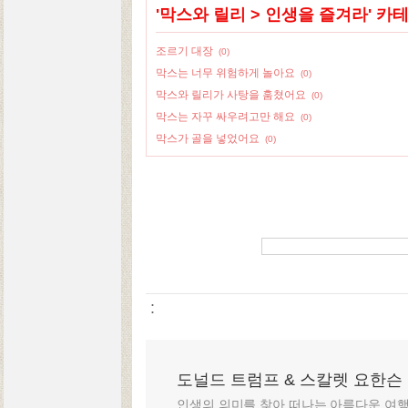
'
막스와 릴리
>
인생을 즐겨라
' 카
조르기 대장
(0)
막스는 너무 위험하게 놀아요
(0)
막스와 릴리가 사탕을 훔쳤어요
(0)
막스는 자꾸 싸우려고만 해요
(0)
막스가 골을 넣었어요
(0)
:
도널드 트럼프 & 스칼렛 요한슨
인생의 의미를 찾아 떠나는 아름다운 여