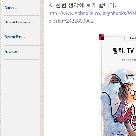
서 한번 생각해 보게 합니다.
Notice
»
http://www.ypbooks.co.kr/ypbooks/W
p_isbn=2422800002
Recent Comment
»
Recent Post
»
Archive
»