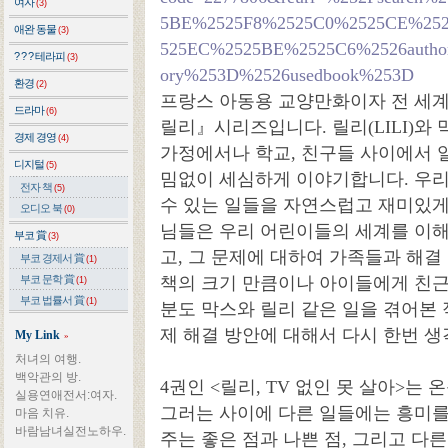
여자
(3)
5BE%2525F8%2525C0%2525CE%25
애완 동물
(3)
525EC%2525BE%2525C6%2526autho
? ? ? 테라피
(3)
ory%253D%2526usedbook%253D
환경
(2)
프랑스 아동용 교양만화이자 전 세
드라마
(6)
릴리』시리즈입니다. 릴리(LILI)와 
경제 경영
(4)
가정에서나 학교, 친구들 사이에서 
디지털
(5)
밈없이 세심하게 이야기합니다. 우리
전자 책
(5)
수 있는 일들을 자연스럽고 재미있게
오디오 북
(0)
님들은 우리 어린이들의 세계를 이해
부코 賞
(3)
고, 그 문제에 대하여 가족들과 해결
부코 경제서 賞
(1)
부코 문학 賞
책의 크기 만큼이나 아이들에게 친근
(1)
부코 법률서 賞
(1)
분도 막스와 릴리 같은 일을 겪어본 
제 해결 방안에 대해서 다시 한번 생
My Link
»
처녀의 여행.
백악관의 방.
4권인 <릴리, TV 없인 못 살아>는
실용연애전서:여자.
그러는 사이에 다른 일들에는 흥미를
마음 치유.
바람남녀실전노하우.
주는 좋은 점과 나쁜 점, 그리고 다