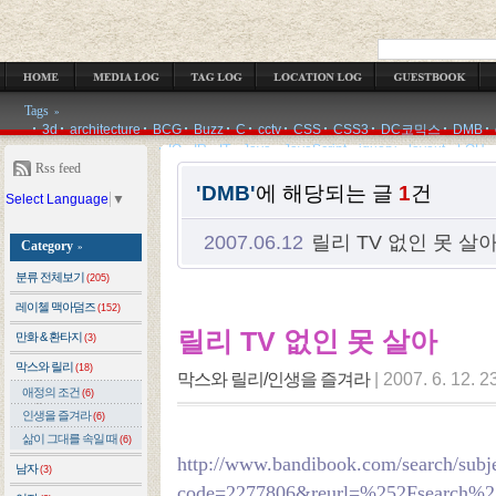
OCATION LOG
GUESTBOOK
ADMIN
WRITE
Tags
»
3d
architecture
BCG
Buzz
C
cctv
CSS
CSS3
DC코믹스
DMB
IQ
IR
IT
Java
JavaScript
jquery
layout
LOH
Rss feed
'DMB'
에 해당되는 글
1
건
Select Language
▼
2007.06.12
릴리 TV 없인 못 살
Category
»
분류 전체보기
(205)
레이첼 맥아덤즈
(152)
릴리 TV 없인 못 살아
만화 & 환타지
(3)
막스와 릴리
(18)
막스와 릴리/인생을 즐겨라
|
2007. 6. 12. 2
애정의 조건
(6)
인생을 즐겨라
(6)
삶이 그대를 속일 때
(6)
http://www.bandibook.com/search/subj
남자
(3)
code=2277806&reurl=%252Fsearch%2