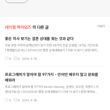
더보기
레이첼 맥아덤즈
의 다른 글
좋은 의사 찾기는 결혼 상대를 찾는 것과 같다
글 내용
의료 부정 서적에 살해당하지 않기 위한 48가지 진실 김정환, 나가오 가즈히로
| 북앤월드(EYE) | 20140120 평점 상세내용보기 | 리뷰 더 보기 | 관련 테마보
기 그렇다고는 해도 의사와 환자의 관계가 남편과 아내이 관계와 똑같지는 않
0
0
2014. 9. 19.
다. 아무리 사이가 좋아도 진료 행위를 하는 쪽과 받는 쪽이라는 차이가 있다. 처
지가 다르므로 의사의 본심과 환자의 본심은 때때로 상반되기 마련이다. 가령,
암으로 투병중인 환자를 격려할 생각으로 "아직 3개월은 괜찮습니다" 라고 말
프로그래머가 알아야 할 97가지 - 언어만 배우지 말고 문화를
했는데, 환자는 "앞으로 3개월밖에 안 남았다면서 의사가 나를 버렸어!" 라고 비
관적으로 받아들인 경우도 몇 번 있었다. 나중에 그 사실을 알고 아연실색했지
배워라
글 내용
만, 말이라는 것이 이처럼 의도와는 다르게 받아들여질 수도 있다. 의사와 환자
프로그래머가 알아야 할 97가지 Kevlin Henney, 손영수, 김수현, 최현미 | 지
인 ..
앤선(지&선) | 20120530 평점 상세내용보기 | 리뷰 더 보기 | 관련 테마보기
이 책의 본문 56쪽~57쪽을 그대로 옮기면 다음과 같다만약 시샵C#으로 프로
0
0
2014. 9. 18.
그램을 작성하면서 Main 메소드를 길게 하고, 주로 static으로 선언된 메소드
들을 사용했다면 변명할 여지가 없는 것입니다. 이 경우에는 왜 클래스를 사용