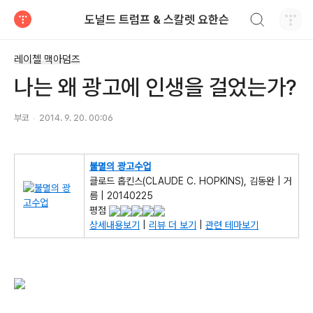
검색하기
도널드 트럼프 & 스칼렛 요한슨
티스토리
레이첼 맥아덤즈
나는 왜 광고에 인생을 걸었는가?
부코
2014. 9. 20. 00:06
불멸의 광고수업
클로드 홉킨스(CLAUDE C. HOPKINS), 김동완 | 거
름 | 20140225
평점
상세내용보기
|
리뷰 더 보기
|
관련 테마보기