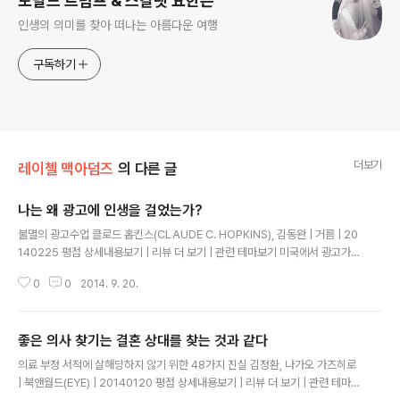
도널드 트럼프 & 스칼렛 요한슨
인생의 의미를 찾아 떠나는 아름다운 여행
구독하기
더보기
레이첼 맥아덤즈
의 다른 글
나는 왜 광고에 인생을 걸었는가?
글 내용
불멸의 광고수업 클로드 홉킨스(CLAUDE C. HOPKINS), 김동완 | 거름 | 20
140225 평점 상세내용보기 | 리뷰 더 보기 | 관련 테마보기 미국에서 광고가
산업으로 자리잡을 즈음의 이야기가 씌여있다. 클로드 홉킨스는 스코틀랜드계
0
0
2014. 9. 20.
미국인으로서, 19세기 후반에서 20세기 초반에 걸쳐 미국 광고업계에 큰 족적
을 남겼으며, 1924년에 출간된 [과학적 광고]에 이어, 1927년에는 자서전 성
격의 이 책을 출간함으로써, 후대의 광고인들에 대한 교육에도 지대한 공헌을
좋은 의사 찾기는 결혼 상대를 찾는 것과 같다
했다. 도서처럼 재판매가 불가능한 상품에 대해서는 적용할 것이 별로 없고, 비
글 내용
누, 화장품, 치약 처럼, 재판매되는 상품쪽에 큰 특장점을 지닌 쿠폰 프로모션의
의료 부정 서적에 살해당하지 않기 위한 48가지 진실 김정환, 나가오 가즈히로
창시자로서, 그 기법을 이용해, 과학적 광고법을 수립했다. 물론, 이런 소비..
| 북앤월드(EYE) | 20140120 평점 상세내용보기 | 리뷰 더 보기 | 관련 테마보