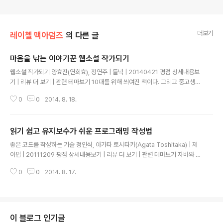
더보기
레이첼 맥아덤즈
의 다른 글
마음을 낚는 이야기꾼 웹소설 작가되기
글 내용
웹소설 작가되기 양효진(연희효), 정연주 | 들녘 | 20140421 평점 상세내용보
기 | 리뷰 더 보기 | 관련 테마보기 10대를 위해 씌여진 책이다. 그리고 중고생
자녀를 둔 학부형들을 위한 페이지도 있다. 하지만, 20대 이상 성인 독자들에게
0
0
2014. 8. 18.
도 유용한 책이다. 조아라, 피우리넷, 로망띠크, 신영미디어, 문피아 등 웹소설을
연재할 수 있는 사이트에 대한 소개가 특히 좋았다. 이 책은 웹소설에 대한 책이
다보니, 그와 비슷한 웹툰에 대해서도 종종 이야기 하고 있는데 이 책의 123쪽
읽기 쉽고 유지보수가 쉬운 프로그래밍 작성법
중 일부를 그대로 옮겨보면 아래와 같다. "여러분도 즐겨 보는 웹툰이 있지요?
글 내용
아예 만화를 보 지 않는다면 모를까. 대다수 사람들이 웹툰을 즐길 거 라고 생각
좋은 코드를 작성하는 기술 정인식, 아가타 토시타카(Agata Toshitaka) | 제
합니다. 적어도 한 작품 이상 말이지요. 저희 들도 웹툰을 즐겨 봅니..
이펍 | 20111209 평점 상세내용보기 | 리뷰 더 보기 | 관련 테마보기 자바와 이
클립스를 기준으로 씌여진 책이지만, 다른 언어와 편집기에도 적용 가능하다.
0
0
2014. 8. 17.
우선, 편집디자인이 매우 우수하여, 자칫 재미없고 딱딱할 수 있는 코딩 관련 서
적을 흑백 편집임에도 불구하고 상당히 읽기 좋게 만들어 놓았다. (그건 그렇고,
항상 드는 의문은, 왜 코딩 관련 서적들은 다 흑백인지 모르겠다. 그렇잖아도 눈
에 잘 들어오지 않는 코드들을, 컬러를 입혀서 보여주면 더 좋을 텐데 말이다. 구
글 블로거의 HTML 편집창처럼 말이다. 게다가 여기는 들여쓰기 내어쓰기 까
이 블로그 인기글