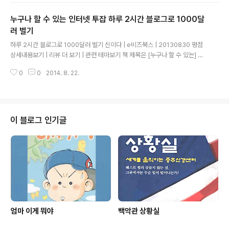
발하는 한 가지 요인이 된다. 또한 테스토스테론 분비를 저하시킨 다. 이것이 산
누구나 할 수 있는 인터넷 투잡 하루 2시간 블로그로 1000달
화의 메커니즘으로, 몸이 녹스는 과정이다. 몸이 녹스는 것을 방지하기 위해서
는 항상화 물질을 함유한 식품을 섭취하는 것이 좋은 방법이다. 항상화 물질은
러 벌기
글 내용
몸속에서 합성되지만 체외에서 섭취할 수 있는 것이 있다. 1) 항상화 비타민 2)
하루 2시간 블로그로 1000달러 벌기 신이다 | e비즈북스 | 20130830 평점
폴리페..
상세내용보기 | 리뷰 더 보기 | 관련 테마보기 책 제목은 [누구나 할 수 있는] 이
지만, 결코 누구나는 아니었다. 이 책의 저자는 전공이 컴퓨터 공학이다. 이런 사
0
0
2014. 8. 22.
람에게 HTML, CSS, JAVAx-script 정도는 아주 쉬운 것이었으리라 코딩에
관한 이야기가 나오거나, 소프트웨어에 대한 복잡한 이야기가 나오거나 하는 것
은 아니고, 저자가 쉽게 쓰려고 무척 노력했다는 것은 알 수 있었지만, 책 제목은
확실히 좀 과한 측면이 전혀 없지는 않았다. 웹 분야는 워낙 변화가 심해서, 이
책의 앞 부분에는 야후코리아를 이용하라고 씌여 있다가 뒷 부분에는 야후코리
이 블로그 인기글
아가 철수했다는 내용이 들어 있다. 편집자나 저자가 아주 시간에..
엄마 이게 뭐야
백악관 상황실