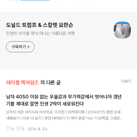
로그 정보
도널드 트럼프 & 스칼렛 요한슨
인생의 의미를 찾아 떠나는 아름다운 여행
구독하기
더보기
레이첼 맥아덤즈
의 다른 글
남자 4050 이유 없는 우울감과 무기력감에서 벗어나자 갱년
기를 제대로 알면 인생 2막이 새로워진다
글 내용
남자의 마흔 아키시타 마사히로, 이지한 | 아카데미북 | 20140115 평점 상세
내용보기 | 리뷰 더 보기 | 관련 테마보기 이 책의 본문 136~138쪽을 그대로
옮겨보면 다음과 같다. 활성산소는 체내의 독성 및 세균을 분해하는 데 필요하
0
0
2014. 8. 23.
다. 그런데 그 양이 많으면 몸속에서 처리하지 못하고, 정상적인 세포까지 공격
하 여 결과적으로 흰머리와 검버섯 등의 노화를 촉진해 암과 생활습관병 을 유