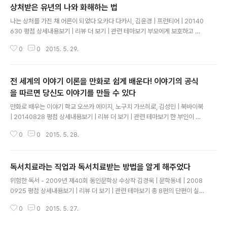
상처받은 유년의 나와 화해하는 법
싶었다. 거기서 출발을 했는데 대형 개를 피해 도망 다니며 사는 설정은 좀 과한
글 내용
거 같아 제한을 두고 싶었다. 그럼 우리가 평소 낚시해서 먹는 물고기가 커지면
나는 상처를 가진 채 어른이 되었다 오카다 다카시, 김윤경 | 프런티어 | 20140
어떨까. 심해어도 아닌 붕어나 메기 같은 물고기가 엄청 크면 무섭긴 하지만 걔
630 평점 상세내용보기 | 리뷰 더 보기 | 관련 테마보기 부모에게 보호하고 이
들..
끌어주기를 기대할 수 없고 부모를 대신해 돌봐줄 존재도 가까이 없는 경우, 애
0
0
2015. 5. 29.
착장애를 극복하기 위한 궁극적인 방법은 '자신이 부모가 되는' 일이다. 한 여성
은 대학생 때 무언가 일이 잘못된 순간 스스로 자기혐오에 사로잡혀 침울해진
자신을 깨달았다. '왜 나는 이렇게 금새 자신을 부정하는 것일까?' 하고 골똘히
전 세계의 이야기 이론을 만화로 쉽게 배운다! 이야기의 공식
생각한 결과 다다른 결론은 '부모에게 언제나 부정당하고 학대받으며 자라났기
때문이 아닐까' 하는 것이었다. 하지만 그 여성은 어떻게 하면 그런 자신을 바꿀
을 따르면 당신도 이야기를 만들 수 있다
글 내용
수 있을지 고민한 끝에 부모에게 기대하지 말자. 부모에게 인정받고 싶으니 부
만화로 배우는 이야기 학교 오쓰카 에이지, 노구치 가쓰히로, 김성민 | 북바이북
정당하..
| 20140828 평점 상세내용보기 | 리뷰 더 보기 | 관련 테마보기 한 부인이 수
고스럽게도 최근 이삼일 동안 자기네 동네뿐 아니라 이웃 동네까지 찾아가 "콜
0
0
2015. 5. 28.
레라 부적을 드립니다' 라는 종이를 돌리고 다닌다. 종이에 인쇄된 내용을 보면,
원숭 이와 닮았으나 다리가 3개 달린 괴수가 그려져 있고 '구마모토의 어떤 곳
에 빛나는 물체 가 밤마다 나온다. 이것이 원숭이 울음소리를 내어 사람을 부르
독서치료라는 직업과 독서치료받는 방법을 알게 해주었다
뫼, 한 사람이 그 모습을 확인하러 다가가보니 "우리는 바닷속에서 사는 '아마히
글 내용
코'다. 올해부터 6년은 풍작이 이어 지겠지만, 각지에서 역병이 돌아 6할의 사
위험한 독서 - 2009년 제40회 동인문학상 수상작 김경욱 | 문학동네 | 2008
람이 죽을지도 모른다."라고 적혀 있다. 안세이 시대, 콜레라가 '콜로리'란 이..
0925 평점 상세내용보기 | 리뷰 더 보기 | 관련 테마보기 총 8편의 단편이 실려
있는데, 그 중 첫번째 소설을 읽었다. 독서치료사라는 직업을 가진 남자와, 그에
0
0
2015. 5. 27.
게 치료를 받으러 온 여자의 사랑 이야기였는데, 이 책이 2008년에 출간된 것
으로 보아, 그 이전에 씌여진 것일테고, 그래서 그런지, 싸이월드라는 단어는 안