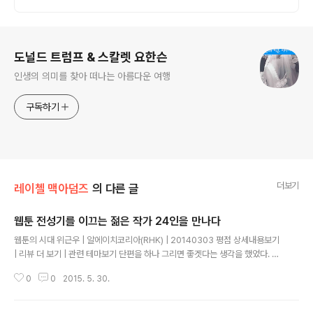
로그 정보
도널드 트럼프 & 스칼렛 요한슨
인생의 의미를 찾아 떠나는 아름다운 여행
구독하기
더보기
레이첼 맥아덤즈
의 다른 글
웹툰 전성기를 이끄는 젊은 작가 24인을 만나다
글 내용
웹툰의 시대 위근우 | 알에이치코리아(RHK) | 20140303 평점 상세내용보기
| 리뷰 더 보기 | 관련 테마보기 단편을 하나 그리면 좋겟다는 생각을 했었다. 올
해 네이버 웹툰에서 옴니버스로 연재되던 지구 종말 프로젝트를 같이 해보면 어
0
0
2015. 5. 30.
떻겠느냐는 얘기가 있어서 생각해봤는데 운석이 떨어지거나 핵전쟁이 일어나는
건 다른 사람들 할 거 같다는 생각이 들었다. 그러다 우리집 개 행봉이가 돌아다
니는 걸 보는데 쟤가 지금 보면 귀엽지만 나보다 열 배 이상 크면 무섭지 않을까