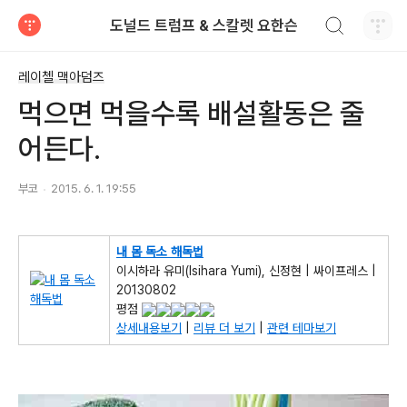
검색하기
도널드 트럼프 & 스칼렛 요한슨
티스토리
레이첼 맥아덤즈
먹으면 먹을수록 배설활동은 줄
어든다.
부코
2015. 6. 1. 19:55
내 몸 독소 해독법
이시하라 유미(Isihara Yumi), 신정현 | 싸이프레스 |
20130802
평점
상세내용보기
|
리뷰 더 보기
|
관련 테마보기