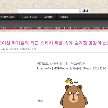
WRITE
CSS
CSS3
DC코믹스
DMB
ebook
ePub
FEV1
FVC
game
GMAT
GP
avaScript
jquery
layout
LOH
NDR
PC
PDA
PERL
PMP
Rachel Mcada
이션 작가들의 최근 스케치 작품 속에 숨겨진 영감의 선
 11. 19. 00:46
|
Posted by
부코
영감으로 빚어낸 애니메이션 스케치북
ImagineFX | MGHBooks(엠지에이치북스) | 20131120
평점