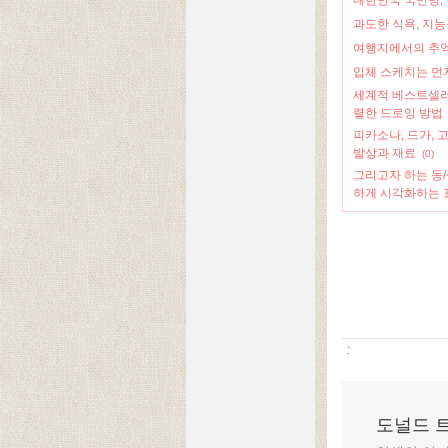
대한민국 국민병, 
과도한 식욕, 지능
여행지에서의 추억
입체 스케치는 먼
세계적 베스트셀러
렬한 드로잉 방법
피카소나, 드가,
발상과 재료
(0)
그리고자 하는 동/
하게 시각화하는
:
도널드 