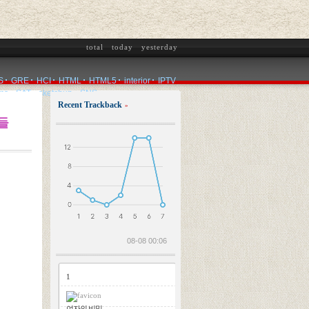
total
today
yesterday
S
GRE
HCI
HTML
HTML5
interior
IPTV
ms
SAT
sketchup
SNS
Recent Trackback
»
2026.08.07
들
08-08 00:06
1
여자의 비밀