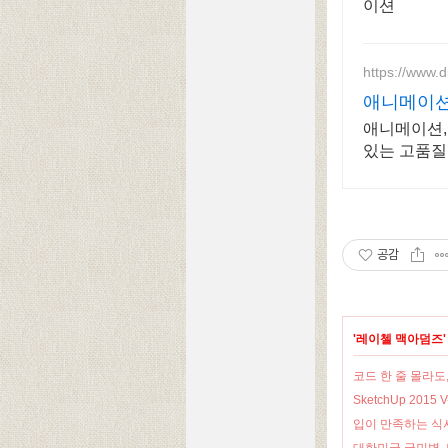
이션
https://www.
애니메이션 
애니메이션, 
있는 고품질
공감
'
레이첼 맥아덤즈
코드 한 줄 몰라도,
SketchUp 2015 V-R
입이 만족하는 식