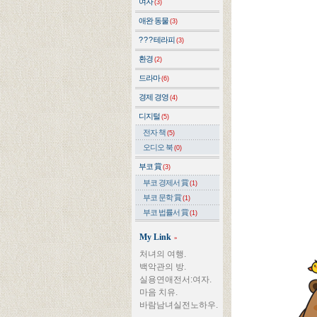
여자
(3)
애완 동물
(3)
? ? ? 테라피
(3)
환경
(2)
드라마
(6)
경제 경영
(4)
디지털
(5)
전자 책
(5)
오디오 북
(0)
부코 賞
(3)
부코 경제서 賞
(1)
부코 문학 賞
(1)
부코 법률서 賞
(1)
My Link
»
처녀의 여행.
백악관의 방.
실용연애전서:여자.
마음 치유.
바람남녀실전노하우.