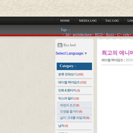
MEDIA LOG
TAG LOG
LOCATION LOG
GUESTBOOK
ADMIN
Tags
»
3d
architecture
BCG
Buzz
C
cctv
IQ
IR
IT
Java
J
Rss feed
최고의 애니메
Select Language
▼
레이첼 맥아덤즈
|
2014.
Category
»
분류 전체보기
(205)
레이첼 맥아덤즈
(152)
만화 & 환타지
(3)
막스와 릴리
(18)
애정의 조건
(6)
인생을 즐겨라
(6)
삶이 그대를 속일 때
(6)
남자
(3)