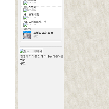
프랑스 만화
자비 출판 대행
동화 일러스트레이션
디자인
도널드 트럼프 & 스칼렛 요한슨
부코
인생의 의미를 찾아 떠나는 아름다운
여행
부코