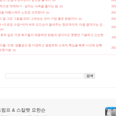
당뇨! 손쉽게 관리한다! 당뇨병 홈케어
201
(0)
적으로 억제하기 - 넘치는 식욕을 줄이는 법
201
(0)
을 여행스케치 노트로 간직한다!
201
(0)
저 잘 그린 그림을 따라 그려보는 것이 가장 좋은 방법이다
201
(0)
 <드로잉 수업>저자 버트 도드슨이 들려주는 창조적이며, 마음 움직이는 강
201
(0)
 고흐와 같은 거장 화가들이 애용하던 방법과 생각지도 못했던 기발하고 신선한
201
식물, 인체, 생활공간 등 다양하고 광범위한 소재의 핵심을 빠른 시간에 정확
201
 표현기법
(0)
트럼프 & 스칼렛 요한슨