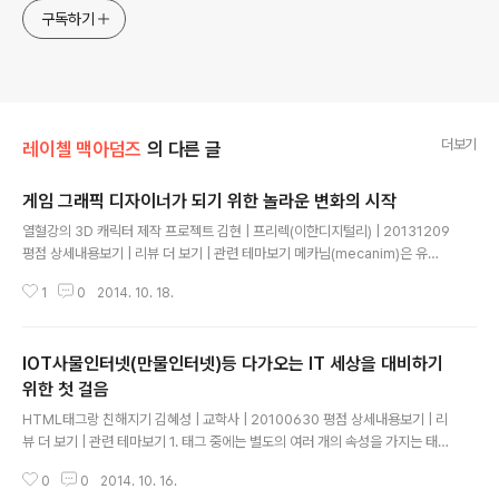
구독하기
더보기
레이첼 맥아덤즈
의 다른 글
게임 그래픽 디자이너가 되기 위한 놀라운 변화의 시작
글 내용
열혈강의 3D 캐릭터 제작 프로젝트 김현 | 프리렉(이한디지털리) | 20131209
평점 상세내용보기 | 리뷰 더 보기 | 관련 테마보기 메카님(mecanim)은 유니
티 4.0 에서부터 추가된 새로운 애니메이션 기능입니다. 일반적인 게임 엔진에
1
0
2014. 10. 18.
서 캐릭터 애니메이션 시스템은 스키닝(skinning)에 의해 본(bone)과 캐릭터
오브젝트를 연동시켜 본 애니메이션을 캐릭터 오브젝트에 적용하는 방식으로
구현됩니다 이 편집툴에서, 근육 클립(muscle clips), 블렌드 트리(blend tre
IOT사물인터넷(만물인터넷)등 다가오는 IT 세상을 대비하기
es), 상태 머신(state machines) 및 컨트롤을 생성하고 빌드에 필요한 모든
도구와 작업의 흐름을 유니티 내에서 만들 수 있습니다. 유니티에서는 비슷한
위한 첫 걸음
글 내용
본 구조로 되어 있는 인간형 캐릭터를 일반화하여 이를..
HTML태그랑 친해지기 김혜성 | 교학사 | 20100630 평점 상세내용보기 | 리
뷰 더 보기 | 관련 테마보기 1. 태그 중에는 별도의 여러 개의 속성을 가지는 태그
가 있습니다. 속성의 값을 입력할 때 따옴표(")를 사용합니다. 2. 다음은 IMG 태
0
0
2014. 10. 16.
그에서 사용되는 속성들의 예입니다. 이미지의 경로를 src 속성으로 주고, 이미