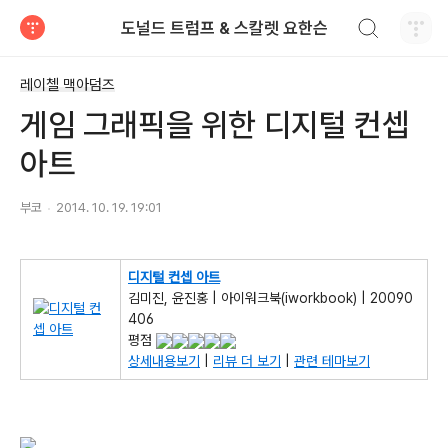
검색하기
도널드 트럼프 & 스칼렛 요한슨
티스토리
레이첼 맥아덤즈
게임 그래픽을 위한 디지털 컨셉
아트
부코
2014. 10. 19. 19:01
디지털 컨셉 아트
김미진, 윤진홍 | 아이워크북(iworkbook) | 20090
406
평점
상세내용보기
|
리뷰 더 보기
|
관련 테마보기