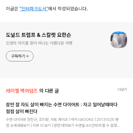
이글은
"인터파크도서"
에서 작성되었습니다.
로그 정보
도널드 트럼프 & 스칼렛 요한슨
인생의 의미를 찾아 떠나는 아름다운 여행
구독하기
더보기
레이첼 맥아덤즈
의 다른 글
잠만 잘 자도 살이 빠지는 수면 다이어트 : 자고 일어날때마다
점점 살이 빠진다
글 내용
수면 다이어트 한진규, 조미량, 사토 게이코 | 넥서스BOOKS | 20131025 평
점 상세내용보기 | 리뷰 더 보기 | 관련 테마보기 수면을 4시간밖에 할 수 없었
던, 즉 잠이 부족한 그룹은 식욕을 증진시키는 체내 물질이 증가하고 식욕을 감