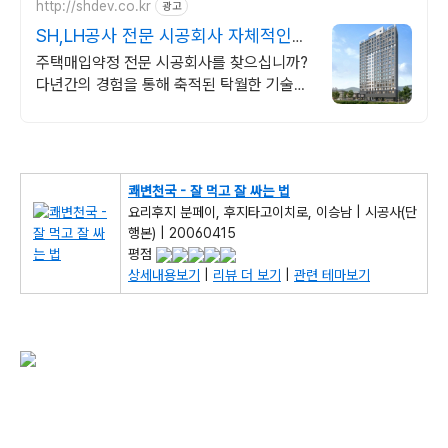
http://shdev.co.kr
광고
SH,LH공사 전문 시공회사 자체적인
품질점검 실시
주택매입약정 전문 시공회사를 찾으십니까?
다년간의 경험을 통해 축적된 탁월한 기술력
으로 안전과 품질관리에 뛰어난 시공능력
쾌변천국 - 잘 먹고 잘 싸는 법
요리후지 분페이, 후지타고이치로, 이승남 | 시공사(단
행본) | 20060415
평점
상세내용보기
|
리뷰 더 보기
|
관련 테마보기