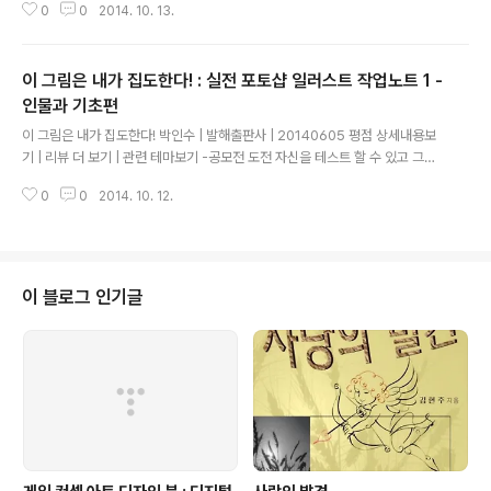
0
0
2014. 10. 13.
퇴시키는 체내 물질 은 감소했다는 자료가 발표되었다. 우리의 뇌는 활발히 활
동해야 할 낮에 나른함이나 졸음을 느끼 면 이에 저항하려 한다. 그 때문에 자연
스럽게 뇌 안에서 식욕이 증가하는 시스템이 작동해 단것이나 강한 맛의 음식을
이 그림은 내가 집도한다! : 실전 포토샵 일러스트 작업노트 1 -
찾게 된다 고 알려져 있다. 이렇듯 수면이 부족하면 식욕이 증진되는 것은 물론
맛이 강하 고 살찌기 쉬운 음식을 찾도록 몸이 변화된다. 페이지 : 수면 다이어트
인물과 기초편
글 내용
29쪽 다른 다이어트 이론들과 상충되는 내용들도 다소 있다. 다이어트에 관한
이 그림은 내가 집도한다! 박인수 | 발해출판사 | 20140605 평점 상세내용보
..
기 | 리뷰 더 보기 | 관련 테마보기 -공모전 도전 자신을 테스트 할 수 있고 그림
을 그리는 의지와 동기부여를 줄 수 있게 되죠. 또 당선이 되면 돈과 명예, 경력
0
0
2014. 10. 12.
에도 들어갑니다. 주변에 림과 관련된 공모전은 수없이 많으니 찾아보기만 하면
됩니다. 자신의 가능성과 성과를 직접적으로 눈으로 보여 주기 좋고 객관적으로
도 남에게 보여주기 좋습니다. -개인 블로그 운영 개인 그림 블로그를 운영함으
로써 그림을 계속 업데이트 할 수 밖에 없기 때문에 많이 그리게 됩니다. 또한 많
은 사람들에게 피드백을 받을 수 있고 자신의 그림을 노출시킬 수 있습니다. -자
이 블로그 인기글
신의 할 일을 전파하고 다님 자신의 주변 지인들에게 해야 될 일을 지키지 않았..