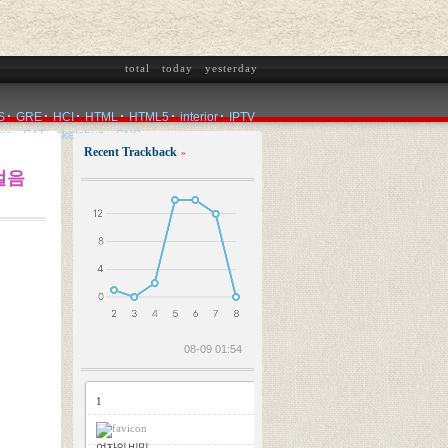
total
today
yesterday
S
GRE
HCI
HTML
HTML5
interior
IPTV
ms
SAT
sketchup
SNS
Recent Trackback
»
2026.08.08
걸음
08-09 01:54
1
여자의 비밀