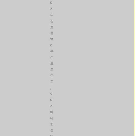
미
지
의
경
로
를
sr
c
속
성
으
로
주
고
,
이
미
지
에
대
한
설