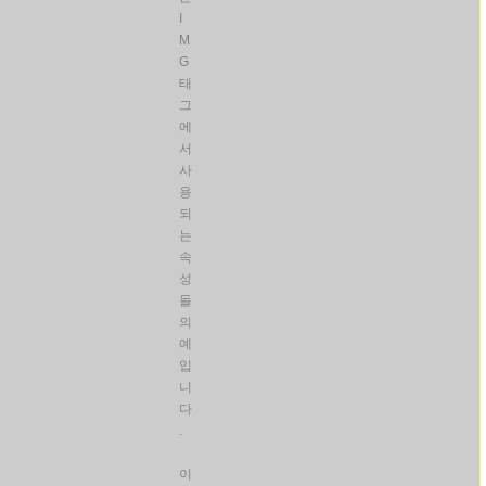
I
M
G
태
그
에
서
사
용
되
는
속
성
들
의
예
입
니
다
.
이