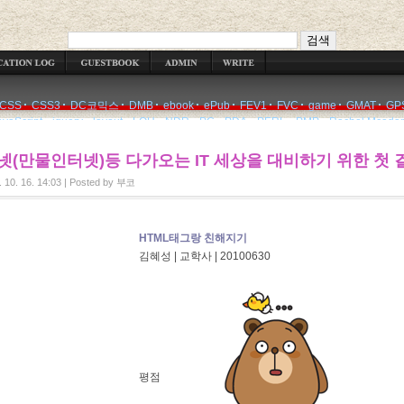
WRITE
CSS
CSS3
DC코믹스
DMB
ebook
ePub
FEV1
FVC
game
GMAT
GP
avaScript
jquery
layout
LOH
NDR
PC
PDA
PERL
PMP
Rachel Mcada
넷(만물인터넷)등 다가오는 IT 세상을 대비하기 위한 첫 
 10. 16. 14:03
|
Posted by
부코
HTML태그랑 친해지기
김혜성 | 교학사 | 20100630
평점