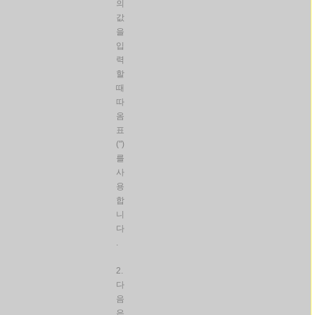
의
값
을
입
력
할
때
따
옴
표
(")
를
사
용
합
니
다
.
2.
다
음
은