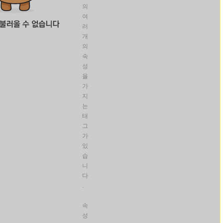
의
여
러
개
의
속
성
을
가
지
는
태
그
가
있
습
니
다
.
속
성