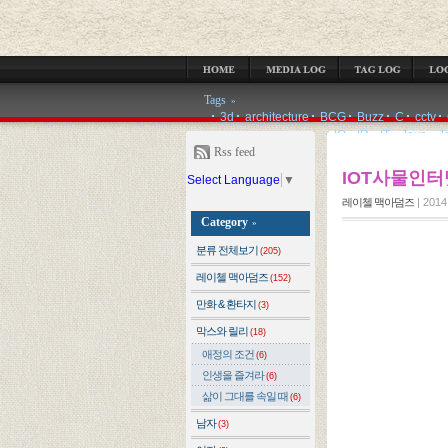
MEDIA LOG
TAG LOG
LOCATION LOG
GUESTBOOK
ADMIN
Tags
»
3d
architecture
BCG
Buzz
C
cctv
IQ
IR
IT
Java
J
Rss feed
IOT사물인터
Select Language
▼
레이첼 맥아덤즈
|
2014.
Category
»
분류 전체보기
(205)
레이첼 맥아덤즈
(152)
만화 & 환타지
(3)
막스와 릴리
(18)
애정의 조건
(6)
인생을 즐겨라
(6)
삶이 그대를 속일 때
(6)
남자
(3)