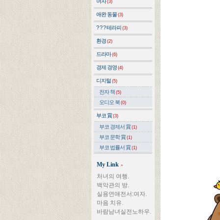
여자
(3)
애완 동물
(3)
? ? ? 테라피
(3)
환경
(2)
드라마
(6)
경제 경영
(4)
디지털
(5)
전자 책
(5)
오디오 북
(0)
부코 賞
(3)
부코 경제서 賞
(1)
부코 문학 賞
(1)
부코 법률서 賞
(1)
My Link
»
처녀의 여행.
백악관의 방.
실용연애전서:여자.
마음 치유.
바람남녀실전노하우.