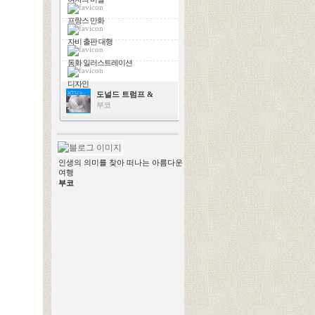
프랑스 만화
자비 출판 대행
동화 일러스트레이션
디자인
도널드 트럼프 & 스칼렛 요한슨
부코
인생의 의미를 찾아 떠나는 아름다운
여행
부코