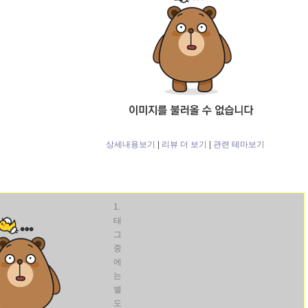
상세내용보기
|
리뷰 더 보기
|
관련 테마보기
1.
태
그
중
에
는
별
도