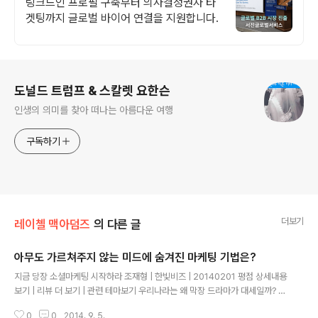
링크드인 프로필 구축부터 의사결정권자 타
겟팅까지 글로벌 바이어 연결을 지원합니다.
로그 정보
도널드 트럼프 & 스칼렛 요한슨
인생의 의미를 찾아 떠나는 아름다운 여행
구독하기
더보기
레이첼 맥아덤즈
의 다른 글
아무도 가르쳐주지 않는 미드에 숨겨진 마케팅 기법은?
글 내용
지금 당장 소셜마케팅 시작하라 조재형 | 한빛비즈 | 20140201 평점 상세내용
보기 | 리뷰 더 보기 | 관련 테마보기 우리나라는 왜 막장 드라마가 대세일까? 우
리나라에서 막장 드라마가 없어지지 않는 이유는, 충분한 구매력 집단을 형성할
0
0
2014. 9. 5.