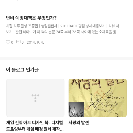
수 없는 국내 시장 규모의 한계와, 상당한 구매력을 지니면서 TV 의존도가 높은
한정된 주부 타깃의 영향력이 막강하기 때문이다. 즉, 편중된 구매력 집단의 선
호 때문에 다양한 장르의 TV 프 로그램이 제작되지 못하고 있는 실정이다. 평소
변비 예방대책은 무엇인가?
드라마를 보는 사람이라면 '왜 우리나라 드라마는 장르가 모두 비슷한 막장 드
글 내용
라마 뿐인가?' 라는 의문을 한두 번쯤은 가져보았을 것이다. 요즘 케이블 채널에
치질 치루 탈항 조종권 | 행림출판사 | 20110401 평점 상세내용보기 | 리뷰 더
서 방영되는 미국 드라마를 보면 가벼운 로맨스부터, 코믹, 의학, 스릴러, 사이..
보기 | 관련 테마보기 이 책의 본문 74쪽 부터 76쪽 사이에 있는 소제목을 옮기
면 다음과 같다. 변비 예방대책은 무엇인가? 1. 흰 쌀밥만 먹지 말고 혼식하도록
0
0
2014. 9. 4.
한다. 2. 밥과 반찬은 5:5 정도로 섭취한다. 3. 규칙적인 식사를 한다. 4. 수분을
충분히 섭취한다. 5. 변의가 있으면 즉시 배변하고, 가급적이면 규칙적인 배변
습관을 들인다. 6. 가공식품이나 인스턴트 식품을 즐겨 먹지 말고, 항생제, 진통
제 등 약물을 함부로 먹지 않는다. 7. 적당한 운동을 한다. 이글은 "인터파크도
서"에서 작성되었습니다.
이 블로그 인기글
게임 컨셉 아트 디자인 북 : 디지털
사랑의 발견
드로잉부터 게임 배경 원화 제작까