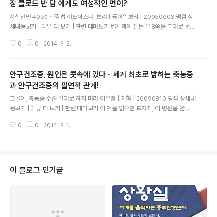
장 클로드 반 담 에게도 여성적인 면이?
글 내용
자신만만 4050 건강법 아트히스터, 보라 | 동아일보사 | 20050603 평점 상
세내용보기 | 리뷰 더 보기 | 관련 테마보기 #이 책의 본문 118쪽을 그대로 옮겨
보면 다음과 같다=====================================
0
0
2014. 9. 2.
======================================테스토스테론이
조직으로 들어가면 먼저 5-알파 디하이드로테스토스테론(DHT) 같은 다른 호
르몬으로 변환된다. 이 DHT 가 사실상 조직의 남성화를 수행한다. 그런데, 놀
안구건조증, 원인은 콧속에 있다 - 세계 최초로 밝히는 축농증
라지 마시라. 테스토스테론이 에스트로겐(여성 호르몬)으로도 변환되니까 말이
다. ......(중략)...... 어느 남자든 일정량의 에스트로겐을 핏속에 갖고 있다는 것이
과 안구건조증의 필연적 관계!
글 내용
다. 장 클로드 반담, 사담 후세인, 세계 프로레슬링연맹 스..
코골이, 축농증 수술 절대로 하지 마라 이우정 | 지형 | 20090810 평점 상세내
용보기 | 리뷰 더 보기 | 관련 테마보기 이 책을 읽으면 도저히, 이 병원을 안 찾
아가기 힘들다. 정말 만병통치 해줄것만 같은 느낌이 든다. 그래서, 독서를 채 끝
0
0
2014. 9. 1.
마치기도 전에, 인터넷에서 검색을 해보니, 세상에나, 저자는, 지금 전남 고흥에
내려가서, 마을 노인들 어깨 결림 치료해주고 계신다고 한다. 세계 최초로 축농
증과 안구건조증의 필연적 관계를 밝혔으며, 세계 최초로 하품하는 이유도 밝혔
고, 비염, 축농증 등 코에 관한 질환은 물론, 중이염등 귀에 관한 질환, 안구건조
증, 두통 등, 코, 귀, 눈, 머리에 관해 세계 최초로 그 연관성을 밝히며 혁혁한 의
이 블로그 인기글
학적 성취를 이룬 분이 왜, 촌로들의 근골격 질환 치료해주고 ..