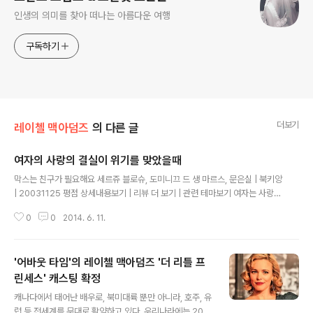
인생의 의미를 찾아 떠나는 아름다운 여행
구독하기
더보기
레이첼 맥아덤즈
의 다른 글
여자의 사랑의 결실이 위기를 맞았을때
글 내용
막스는 친구가 필요해요 세르쥬 블로슈, 도미니끄 드 생 마르스, 문은실 | 북키앙
| 20031125 평점 상세내용보기 | 리뷰 더 보기 | 관련 테마보기 여자는 사랑에
빠졌다. 결혼을 하고 아이를 가졌다. 아이는 무럭무럭 자랐다. 그러나, 아이에게
0
0
2014. 6. 11.
는 친구가 없다. 유치원에서도 초등학교에서도 외톨이다. 자신의 아이가 친구를
갖지 못하고 늘 혼자 외로워하는 모습을 볼 때 여자의 마음은, 그녀가 결혼적령
기를 훌쩍 넘긴 이후에도 여전히 혼자였을 때의 막연한 불안함보다 훨씬 아팠
'어바웃 타임'의 레이첼 맥아덤즈 '더 리틀 프
다. 그제서야, 자신이 짝 없이 한살 두살 먹어갈때, 엄마가 얼마나 조바심이 났을
지 공감이 되었다. "어쩌면 나 보다도 더 힘들었을지도 모른다" 라는 생각이 스
린세스' 캐스팅 확정
글 내용
쳤다. 오늘 나는 내 아이를 위해 뭔가를 해야겠다. 이글은 "인터파크도서"에서..
캐나다에서 태어난 배우로, 북미대륙 뿐만 아니라, 호주, 유
럽 등 전세계를 무대로 활약하고 있다. 우리나라에는 200