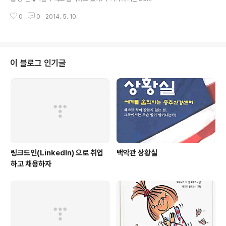
4년 [노트북]이라는 영화를 통해 널리 알려지기 시작하여,
0
0
2014. 5. 10.
2009년 [시간 여행자의 아내], 2011년 [미드나잇 인 파
리]로 확고한 입지를 굳혔고, 비교적 최근이라 할 수 있는 2
013년 말 [어바웃 타임]이라는 영화로 다시금 한국내 팬을
크게 확대한 것으로 알려져있다. 국내 언론이 붙여준 '로맨
스 무비의 여왕'이라는 별칭에서 알 수 있듯이, 그간 출연한
이 블로그 인기글
영화들이 대부분이 로맨스 장르이며, 그 중에서도 특히나
시간여행 및 기억상실 등의 소재와 자주 엮인다. 아마도, 시
간여행과 기억상실이 근래 10여년간의 구미권 영상문화에
서, 관객을 불러모으는 효과가 높아서였을 것이다. 2014
년에 [에..
링크드인(LinkedIn) 으로 취업
백악관 상황실
하고 채용하자