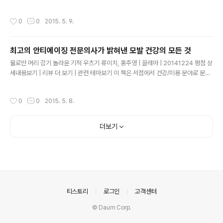
- 아름다움, 젊음, 책임감 없음, 죽음과 멀리 떨어져 있음 - 에 대해 생각하는 것은 쉽
지만, 그 연구의 저자들은 노인 또한 그러한 이유에 대해 몇 가지 독창적인 발상을 내
작성시간
0
0
2015. 5. 9.
놓았다. 그중 하나는, 사람은 나이가 들수록 야망이 사그라지고 목표가 더욱 현실적
으로 변하기 때문에 애초 하고자한 일에서 실패하는 경우가 줄어들어서 더 행복해진
다는 것이다. 두번째 가설은, 불행한 사람은 중년기에 죽을 가능성이 더 높으므로 늙
최고의 안티에이징 전문의사가 밝혀낸 모발 건강의 모든 것
은 생존자들 중에 행복한 사람의 비중이 '커진다'는 것이다. 그리고 세 번째 가설은,
글 내용
사람은 중년에서 노년으로 더 나아갈..
물로만 머리 감기 놀라운 기적 우츠기 류이치, 홍주영 | 끌레마 | 20141224 평점 상
세내용보기 | 리뷰 더 보기 | 관련 테마보기 이 책은 서점에서 건강/미용 분야로 분류
되었지만, 이 책이 우리나라 수질 환경에 끼친 긍정적인 영향은, 환경 전문 서적 100
권 보다, 훨씬 더 컸다. 환경 운동가들이, 공동체를 위해 환경을 보호합시다. 다음 세
작성시간
0
0
2015. 5. 8.
대를 위해 환경을 보호합시다. 라고 말하는 대신, 바로 지금 당신 자신을 위해서, 샴푸
나 비누 대신, 물로만 머리를 감으면, 머리결과 두피가 훨씬 더 아름다워집니다. 라고
말했다면, 환경 운동의 목표를 아주 오래전에, 더욱 쉽게 달성했을 것이다. 샴퓨, 린
더보기
스, 화장품 등을 생산하는 자본가들 입장에서야, 혹시, 매출이 조금이라도 떨어지게
되는 것은 아닐까? 라는 ..
의안내
티스토리
로그인
고객센터
© Daum Corp.