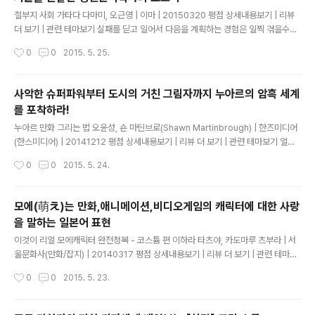
글 내용
철부지 사회 가타다 다마미, 오근영 | 이마 | 20150320 평점 상세내용보기 | 리뷰
더 보기 | 관련 테마보기 실패를 딛고 일어서 다음을 계획하는 경험은 일찍 겪을수록
좋다. 젊을수록 재기가 쉽기 때문이다. 나이가 들수록 좌절에서 재기하기가 어려워진
작성시간
0
0
2015. 5. 25.
다. 3장에서 소개한 나카가와 쇼이치의 사례가 대표적이다. 그는 젊을 때 엘리트로서
승승장구하며 한 번도 좌절을 맛본 적이 없었기에 나이 쉰이 지나고 나서 조우한 대
상 상실을 견디지 못하고 쓰러져 버렸다. 아이의 반항기도 늦지 않게 찾아오는 것이
사악한 슈퍼파워부터 도시의 거친 그림자까지 누아르의 암흑 세계
바람직하다. 필자는 섭식 장애를 겪는 여성과 은둔형 외톨이가 되어 가정 폭력을 휘
를 포착하라!
두르는 남성을 진료한 적이 있다. 환자의 부모는 "어릴 때는 부모님 말을 아주 잘 듣
글 내용
는 착한 아이"였다고 말했다. 비슷한 사례의 ..
누아르 만화 그리는 법 오윤성, 숀 마틴브로(Shawn Martinbrough) | 한즈미디어
(한스미디어) | 20141212 평점 상세내용보기 | 리뷰 더 보기 | 관련 테마보기 얼굴
은 독자의 시선을 사로잡는 요소다. 세계에서 가장 유명한 그림 중에 초상화가 많은
작성시간
0
0
2015. 5. 24.
이유다. 인물의 눈은 분위기를 매우 효과적으로 조성해내며, 그 자체로 이야기를 전
달할 수 있다. 얼굴의 미묘한 디테일 역시 많은 것을 전달한다. 여기에 강하고 극적인
광원을 더하면 책의 시작에 힘이 실릴 것이다. 검은색에 둘러싸인 얼굴은 매우 놀라
모에(萌え)는 만화,애니메이션,비디오게임의 캐릭터에 대한 사랑
운 이미지가 되기도 한다. 주인공의 클로즈업을 이용하여 효과적인 표지 이미지를 만
을 말하는 일본어 표현
들어 보자. 여기에서도 앞에서 연습한 초상화 그림 실력을 십분 활용하면 된다. ----
글 내용
------------------..
이것이 리얼 모에캐릭터 완전정복 - 코스튬 편 이하라 타츠야, 카도마루 츠부라 | 서
울문화사(만화/잡지) | 20140317 평점 상세내용보기 | 리뷰 더 보기 | 관련 테마보
기 '헐렁임'과 '조임'의 대조적인 모에 작은 아이가 큼직한 옷을 입고 있으면, 그 헐렁
작성시간
0
0
2015. 5. 23.
헐렁한 느낌으로 인해 여자 아이의 작은 체구와 가녀린 모습 등 여자다움이 플러스되
어 귀엽게 표현할 수 있습니다. 대표적인 것이 남성용 Y셔츠를 입은 여자아이입니다.
남성과의 체격 차이를 드러내며 소매가 남아도는 모습은 매우 사랑스럽지요. 한편,