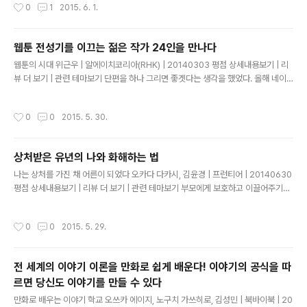
작성시간
0
1
2015. 6. 1.
으면 먹을수록 배설활동은 줄어들게 되는 것이다. 또한 과식을 하면 그만큼 소화시키
럭시가 많이 팔려서 삼성 주가가 오를꺼..
는 데 시간이 많이 걸리기 때문에 위나 소장에 혈액이 모여 있는 시간도 증가하게 되
므로, 발열량이 많은 골격근, 뇌, 심장 근육을 비롯한 기관이나 세포에 공급하는 혈액
웹툰 전성기를 이끄는 젊은 작가 24인을 만나다
의 양도 저하 된다. 그 결과, 열을 만들어 내는 기능이 떨어지게 되어 몸은 점점 차가
글 내용
워지게 된다. -------..
웹툰의 시대 위근우 | 알에이치코리아(RHK) | 20140303 평점 상세내용보기 | 리
뷰 더 보기 | 관련 테마보기 단편을 하나 그리면 좋겟다는 생각을 했었다. 올해 네이
버 웹툰에서 옴니버스로 연재되던 지구 종말 프로젝트를 같이 해보면 어떻겠느냐는
얘기가 있어서 생각해봤는데 운석이 떨어지거나 핵전쟁이 일어나는 건 다른 사람들
작성시간
0
0
2015. 5. 30.
할 거 같다는 생각이 들었다. 그러다 우리집 개 행봉이가 돌아다니는 걸 보는데 쟤가
지금 보면 귀엽지만 나보다 열 배 이상 크면 무섭지 않을까 싶었다. 거기서 출발을 했
는데 대형 개를 피해 도망 다니며 사는 설정은 좀 과한 거 같아 제한을 두고 싶었다.
상처받은 유년의 나와 화해하는 법
그럼 우리가 평소 낚시해서 먹는 물고기가 커지면 어떨까. 심해어도 아닌 붕어나 메
글 내용
기 같은 물고기가 엄청 크면 무섭긴 하지만 걔들..
나는 상처를 가진 채 어른이 되었다 오카다 다카시, 김윤경 | 프런티어 | 20140630
평점 상세내용보기 | 리뷰 더 보기 | 관련 테마보기 부모에게 보호하고 이끌어주기를
기대할 수 없고 부모를 대신해 돌봐줄 존재도 가까이 없는 경우, 애착장애를 극복하
기 위한 궁극적인 방법은 '자신이 부모가 되는' 일이다. 한 여성은 대학생 때 무언가
작성시간
0
0
2015. 5. 29.
일이 잘못된 순간 스스로 자기혐오에 사로잡혀 침울해진 자신을 깨달았다. '왜 나는
이렇게 금새 자신을 부정하는 것일까?' 하고 골똘히 생각한 결과 다다른 결론은 '부모
에게 언제나 부정당하고 학대받으며 자라났기 때문이 아닐까' 하는 것이었다. 하지만
전 세계의 이야기 이론을 만화로 쉽게 배운다! 이야기의 공식을 따
그 여성은 어떻게 하면 그런 자신을 바꿀 수 있을지 고민한 끝에 부모에게 기대하지
르면 당신도 이야기를 만들 수 있다
말자. 부모에게 인정받고 싶으니 부정당하..
글 내용
만화로 배우는 이야기 학교 오쓰카 에이지, 노구치 가쓰히로, 김성민 | 북바이북 | 20