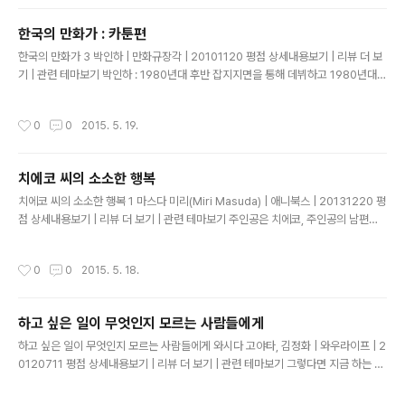
를 현명하게 균형잡는 것"이 필요하다고 제안한다. 소설 [보봐리 부인]의 엠마를 떠
올려보자. 그녀가 푹 빠져 있는 낭만적 소설에는 "열정과 황홀과 환희"가 가득하여
한국의 만화가 : 카툰편
끊임없이 그녀를 괴롭힌다. 행복하지 않은 결혼생활에 불만을 느낀 그녀는 "너무나
글 내용
높은 자신의 꿈과 너무나 좁은 집"을 한탄한다...
한국의 만화가 3 박인하 | 만화규장각 | 20101120 평점 상세내용보기 | 리뷰 더 보
기 | 관련 테마보기 박인하 : 1980년대 후반 잡지지면을 통해 데뷔하고 1980년대
후반 1990년대에 국제공모전을 통해 활동해왔네요? 지금까지 카툰 작가로 생활하
는 것의 의미는 뭐라고 생각하세요? 강일구 : 아까도 유사한 얘기를 했는데 일단은 사
작성시간
0
0
2015. 5. 19.
는 거? 카툰은... 계속 살다 보니까 일단은 바라는게 '돈이다' 라고 했을 땐 소설이나
시인처럼 장르를 비교하긴 좀 그런데 약간 어려운 상황이에요. 근데 그 힘든 상황이
누굴 탓할 필요는 없는 것 같아요. 남의 떡이 크다고 비교할 건 아닌 것 같고 자기 자
치에코 씨의 소소한 행복
신이 타협해야 할 것 같아요. 지내오면서 물론 힘은 들었는데 어차피 저는 출발할때
글 내용
힘은 들지만 자기가 좀 더 개선..
치에코 씨의 소소한 행복 1 마스다 미리(Miri Masuda) | 애니북스 | 20131220 평
점 상세내용보기 | 리뷰 더 보기 | 관련 테마보기 주인공은 치에코, 주인공의 남편은
사쿠짱 치에코는 회사에서 비서로 일하고 있으며, 남편은 구두수선공이다. 결혼한지
는 10년이 넘었으며, 자녀는 없다. 현대 일본의 사회상을 엿볼 수 있으며, 오늘날 일
작성시간
0
0
2015. 5. 18.
본 중산층이 어떻게 살아가는지, 무슨 생각을 하고 있는지도 알 수 있다. 잃어버린 2
0년이니 뭐니 해서 불황이라고는 하지만, 그래도, 역시나 세계 3위의 부국으로서, 사
회 구성원들이 모두 기본적인 의식주는 어려움없이 해결하고 있을 뿐만 아니라 약간
하고 싶은 일이 무엇인지 모르는 사람들에게
의 작은 사치도 누릴 수 있는 풍요로운 사회이고 안전한 사회 속에서, 각 개인이 자아
글 내용
를 실현할 수 있는 좋은 환경이 ..
하고 싶은 일이 무엇인지 모르는 사람들에게 와시다 고야타, 김정화 | 와우라이프 | 2
0120711 평점 상세내용보기 | 리뷰 더 보기 | 관련 테마보기 그렇다면 지금 하는 일,
지금 사귀는 사람에게 열중하자. 아무리 금방 식더라도... 이렇게 생각할 수 있게 되었
을 때는 이미 40대 후반에 접어들었다. 경험으로 '지혜'를 쌓는 데는 오랜 시간이 필