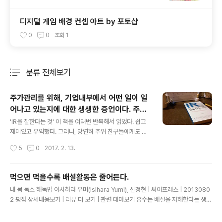
디지털 게임 배경 컨셉 아트 by 포토샵
0
0
조회
1
분류 전체보기
주요 글 목록
주가관리를 위해, 기업내부에서 어떤 일이 일
어나고 있는지에 대한 생생한 증언이다. 주식
글 내용
투자를 하는 사람이라면 누구나 한번쯤은 읽
'IR을 잘한다는 것' 이 책을 여러번 반복해서 읽었다. 쉽고
어봐야
재미있고 유익했다. 그러니, 당연히 주위 친구들에게도 읽
어보라고 권했는데, 친구들의 첫 반응은, IR이 뭐야? 요즘
작성시간
5
0
2017. 2. 13.
유행하는 VR? AR? 그런거야? 포켓몬고 만드는 기술 비슷
한거야? 그렇다. IR을 생업으로 삼고 있는 사람들이 많은
한편으로 일생을 살면서, 이 단어를 한번도 접해보지 못하
먹으면 먹을수록 배설활동은 줄어든다.
고 사는 사람들 또한 매우 많았다. 일단, 주변 친구들에게는
글 내용
내 몸 독소 해독법 이시하라 유미(Isihara Yumi), 신정현 | 싸이프레스 | 2013080
간략하게 PR과 비슷한 것인데, 투자자 대상 PR 이야. 라고
2 평점 상세내용보기 | 리뷰 더 보기 | 관련 테마보기 흡수는 배설을 저해한다는 생리
말해주었다. PR은 Public Relations IR은 Investor Rel
학 법칙이 있는데, 식사를 하면 소화를 돕기 위해 위나 소장에 많은 양의 혈액이 모이
ations 가령, 삼성이 소비자들에게, 갤럭시는 성능이 좋아
게 된다. 따라서 배설기관인 대장이나 신장에 모이는 혈액은 적어지게 된다. 결국, 먹
요. 갤럭시를 사세요. 라고 말한다면 PR 투자자들에게, 갤