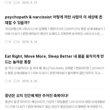
작성시간
0
0
2015. 5. 17.
요하다. 그러나 일단 경험으로 체득한 지혜는 사라지지 않는다. 귀중하다. H씨가 더
행복할 수 있던 것은 지금 하는 일이 특별하게 평가받지 못해도 개의치 않았기 때문
이다. 어떤 의미에서는 경박하다 할 수도 있다. 그러나 하고 싶은 일을 하고 있는데,
psychopath & narcissist 어떻게 저런 사람이 이 세상에 존
거기에다 좋은 평가까지 바라는 것은 사치스럽다고 생각할 수 있다면 행복한 성격이
재할 수 있을까?
다. 가까이에 있는 것을 사랑하고..
글 내용
사이코패스와 나르시시스트 김태형 | 세창미디어 | 20091210 평점 상세내용보기 |
리뷰 더 보기 | 관련 테마보기 병인이 오래되고 지독하게 방어적인 나르시시스트, 자
기애적 인격장애자에 대한 치료는 매우 어렵다. 나르시시스트는 기본적으로 허약한
작성시간
0
0
2015. 5. 14.
자아를 가진 방어적인 사람이면서도 자신을 대단히 훌륭하고 완벽한 인물로 착각하
고 있으므로 치료를 받으려는 동기가 매우 부족하고 치료에 대한 저항도 심하다. 따
라서 겉으로 드러나는 증상만 건드리는 행동치료 혹은 논박을 상요하는 인지-행동치
Eat Right, Move More, Sleep Better 내 몸을 움직이게 만
료는 효과가 거의 없을 뿐 아니라 오히려 치료에 대한 저항만을 심화시킬 수 있다. 또
드는 놀라운 통찰
한 잘못된 해석을 전달할 우려가 있는 전통적인 정신분석 치료나 과감한 직면을 위주
글 내용
로 하는 치료 등도 별 도움이 안 된다. (중략) 대개 나르시시..
잘 먹고 더 움직이고 잘 자라 톰 래스(Tom Rath), 김태훈 | 한빛라이프 | 2014021
0 평점 상세내용보기 | 리뷰 더 보기 | 관련 테마보기 불치병에 걸린 저자가, 각고의
노력으로 병마를 이겨내고, 그 과정에서 얻은 생활습관을 책으로 엮어냈다. 따라서,
작성시간
0
0
2015. 5. 10.
다른 건강서에 비해, 책이 전체적으로 체험 위주로 씌여 있는데 그 점이, 이 책을 더욱
친근하게 느껴지게끔 한다. 그리고, 저자는, 자신이 저질렀던 실수와 자신의 과거 나
쁜 습관도 솔직하게 기술하고 있는데, 이를 통해서, 이 책에 대한 신뢰가 더 커졌다.
중년은 오직 인간에게만 주어진 축복이다!
"아~ 저자도 예전에는, 우리들처럼 이렇게 형편없는 습관을 가졌었구나. 그렇지만
글 내용
중년의 발견 데이비드 베인브리지, 이은주 | 청림출판 | 20131018 평점 상세내용보
그 이후 좋은 습관으로 바꿔서, 지금은 이렇게 건강이 좋아졌구나" 라는 것을 알 수
기 | 리뷰 더 보기 | 관련 테마보기 젊은 성인이 중년인보다 더 행복한 게 마땅한 이유
있었다. 이글은 "인터파크..