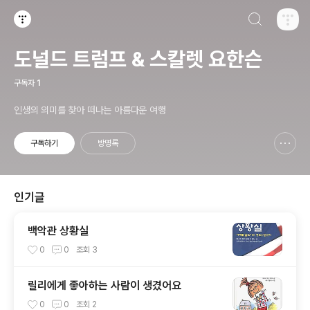
검색하기
티스토리
도널드 트럼프 & 스칼렛 요한슨
구독자
1
인생의 의미를 찾아 떠나는 아름다운 여행
구독하기
방명록
신고하기 레이어
열기
인기글
백악관 상황실
0
0
조회
3
릴리에게 좋아하는 사람이 생겼어요
0
0
조회
2