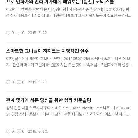
프로 만화가와 만화 기자에게 배워보는 [실전] 코믹 스쿨
몸매에 딱 달라붙는 코스튬 또한 바스트 라인과 잘록한 허리 등 여성스러움을 드러낼
글 내용
이것이 리얼 만화 작법서 윤지은, 김미림 | 서울문화사(만화/잡지) | 20100715 평
수 있습니다. 둘 다 코스튬의 중요한 모에 포인트이므로, 캐릭터와 코스튬에 따라 구
점 상세내용보기 | 리뷰 더 보기 | 관련 테마보기 과거에 육체노동이 필요한 농경사회
분해 그리도록 합시다. ---------..
의 한국에서는 '이야기'를 잘하거나 '이야기'를 좋아하는 사람은 가난하게 산다고 하
였는데 이와 같은 '이야기'는 현대에 와서 특히 시각적인 매체와 결합했다. 그 중 만화
작성시간
0
0
2015. 5. 22.
가 대표적이다. 현대에 접어들며 수십 년간 만화콘텐츠가 쌓이면서 만화 매체는 주목
을 받게 되고 "그림으로 보여 지는 이야기(길거나, 짧거나)는 어떻게 독자에게 전달
되는가"가 만화작가의 노하우로 작용하게 된다. 하고자 하는 이야기가 그림으로 개
스마트한 그녀들이 저지르는 치명적인 실수
연성과 논리적인 설득력을 가지고 펼쳐진다면 결국 많은 팬들이 당신을 응원해 줄 것
글 내용
이다. 기승전결(plot)이란 결국 전달하고자 하..
여자, 실수에서 배우다 피오나 | 무한 | 20120502 평점 상세내용보기 | 리뷰 더 보
기 | 관련 테마보기 그런데 왜 결혼에서는 모든 것이 구속처럼 느껴질까요? 왜 결혼
에서는 모든 것이 자유로워야만 진정한 자유인 것처럼 생각하는 걸까요? 결혼하면
시댁 행사에 얽매인다고 생각하지만, 싱글인 지금도 가정에 행사가 있으면 어느 정도
작성시간
0
0
2015. 5. 21.
얽매입니다. 가정 행사에서 100% 자유로운 사람은 없습니다. 일상생활은 어떤가
요? 정말로 하고 싶은 걸 하고 싶은 때 다 하고 사나요? 절대 그렇지 않습니다. 직장
상사 눈치 봐서 휴가 스케줄도 맞춰야 하고 엄마 눈치 보고 밤늦게 들어가지 못할 수
관계 맺기에 서툰 당신을 위한 심리 카운슬링
도 있습니다. 그나마 어느 정도 자유롭다고 느끼는 것은 어렸을 때부터 엄마에게 크
글 내용
고 작은 거짓말을 하는 데 익숙하기 때문입니다. ..
상처 입은 나를 위로하라 주디스 비오스트(Judith Viorst) | Y브릭로드 | 200908
31 평점 상세내용보기 | 리뷰 더 보기 | 관련 테마보기 심리학자인 이스라엘 차니는
결혼에 대한 연구에서 "대다수의 결혼생활이 표면적으로든 은밀한 형태로든 긴장으
로 가득 차 있다"고 주장한다. 그리고 그는 평균적이고 일상적인 결혼생활도 긴장과
작성시간
0
0
2015. 5. 20.
갈등의 관계로 이루어져 있다고 말한다. 그러면서 결혼이 성공하려면 "사랑과 증오