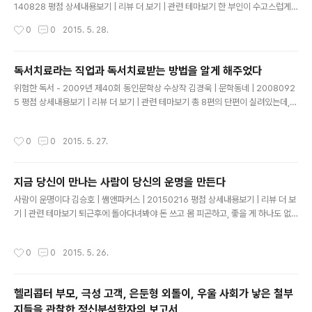
140828 평점 상세내용보기 | 리뷰 더 보기 | 관련 테마보기 한 부인이 수고스럽게
도 최근 이삼일 동안 자기네 동네뿐 아니라 이웃 동네까지 찾아가 "콜레라 부적을 드
작성시간
0
0
2015. 5. 28.
립니다' 라는 종이를 돌리고 다닌다. 종이에 인쇄된 내용을 보면, 원숭 이와 닮았으나
다리가 3개 달린 괴수가 그려져 있고 '구마모토의 어떤 곳에 빛나는 물체 가 밤마다
나온다. 이것이 원숭이 울음소리를 내어 사람을 부르뫼, 한 사람이 그 모습을 확인하
독서치료라는 직업과 독서치료받는 방법을 알게 해주었다
러 다가가보니 "우리는 바닷속에서 사는 '아마히코'다. 올해부터 6년은 풍작이 이어
글 내용
위험한 독서 - 2009년 제40회 동인문학상 수상작 김경욱 | 문학동네 | 2008092
지겠지만, 각지에서 역병이 돌아 6할의 사람이 죽을지도 모른다."라고 적혀 있다. 안
5 평점 상세내용보기 | 리뷰 더 보기 | 관련 테마보기 총 8편의 단편이 실려있는데,
세이 시대, 콜레라가 '콜로리'란 이..
그 중 첫번째 소설을 읽었다. 독서치료사라는 직업을 가진 남자와, 그에게 치료를 받
으러 온 여자의 사랑 이야기였는데, 이 책이 2008년에 출간된 것으로 보아, 그 이전
작성시간
0
0
2015. 5. 27.
에 씌여진 것일테고, 그래서 그런지, 싸이월드라는 단어는 안 나왔지만, 싸이월드가
아주 중요한 역할을 한다. 소설이 구상된 시기로부터 치면, 어언 10 여년에 가까운 세
월이 흘렀을테고, IT 업계는 워낙 빠르게 변해서, 지금 페이스북을 쓰는 20대들은,
지금 당신이 만나는 사람이 당신의 운명을 만든다
싸이월드를 들어본 적은 있어도, 계정 조차 없거나, 설령 계정이 있다 하더라도, 2주
글 내용
간 게시물이 없다는 공지를 알..
사람이 운명이다 김승호 | 쌤앤파커스 | 20150216 평점 상세내용보기 | 리뷰 더 보
기 | 관련 테마보기 퇴근후에 돌아다녀봐야 돈 쓰고 몸 피곤하고, 좋을 게 하나도 없
다는 것이다. 물론 그렇게 생각할 수도 있다. 하지만 남편의 인생이 오로지 현재 다니
는 회사에서 끝나도 괜찮은가? 갑자기 회사가 망하거나 해고를 당한다면? 인생의 비
작성시간
0
0
2015. 5. 26.
상사태를 대비해서 친구를 사귀어두어야 한다. 직장동료 이외의 다른 분야 사람들을
만나서 견문을 넓혀야 한다. 인맥을 쌓는 것이야말로 인생에서돈을 버는 것보다 더
중요한 일이다. 간혹 이런 문제에 대해 남녀의 시각 차이가 존재한다. 여자는 현재에
헬리콥터 부모, 극성 고객, 은둔형 외톨이, 우울 사회가 낳은 철부
충실하자는 쪽이 많다. 모험보다는 안정을 좋아한다. 나중 일은 그때 가서 생각하고
지들을 관찰한 정신분석학자의 보고서
현재 혹은 현실에 충실하자는 것이다. 발전이란 ..