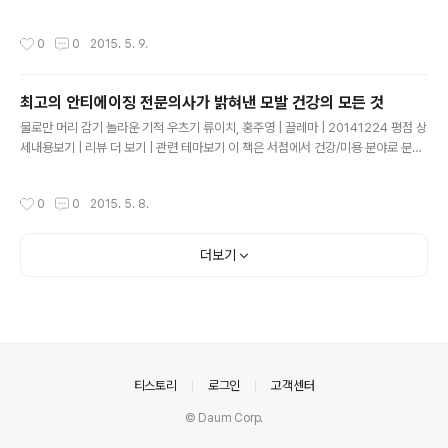
- 아름다움, 젊음, 책임감 없음, 죽음과 멀리 떨어져 있음 - 에 대해 생각하는 것은 쉽
지만, 그 연구의 저자들은 노인 또한 그러한 이유에 대해 몇 가지 독창적인 발상을 내
작성시간
0
0
2015. 5. 9.
놓았다. 그중 하나는, 사람은 나이가 들수록 야망이 사그라지고 목표가 더욱 현실적
으로 변하기 때문에 애초 하고자한 일에서 실패하는 경우가 줄어들어서 더 행복해진
다는 것이다. 두번째 가설은, 불행한 사람은 중년기에 죽을 가능성이 더 높으므로 늙
최고의 안티에이징 전문의사가 밝혀낸 모발 건강의 모든 것
은 생존자들 중에 행복한 사람의 비중이 '커진다'는 것이다. 그리고 세 번째 가설은,
글 내용
사람은 중년에서 노년으로 더 나아갈..
물로만 머리 감기 놀라운 기적 우츠기 류이치, 홍주영 | 끌레마 | 20141224 평점 상
세내용보기 | 리뷰 더 보기 | 관련 테마보기 이 책은 서점에서 건강/미용 분야로 분류
되었지만, 이 책이 우리나라 수질 환경에 끼친 긍정적인 영향은, 환경 전문 서적 100
권 보다, 훨씬 더 컸다. 환경 운동가들이, 공동체를 위해 환경을 보호합시다. 다음 세
작성시간
0
0
2015. 5. 8.
대를 위해 환경을 보호합시다. 라고 말하는 대신, 바로 지금 당신 자신을 위해서, 샴푸
나 비누 대신, 물로만 머리를 감으면, 머리결과 두피가 훨씬 더 아름다워집니다. 라고
말했다면, 환경 운동의 목표를 아주 오래전에, 더욱 쉽게 달성했을 것이다. 샴퓨, 린
더보기
스, 화장품 등을 생산하는 자본가들 입장에서야, 혹시, 매출이 조금이라도 떨어지게
되는 것은 아닐까? 라는 ..
의안내
티스토리
로그인
고객센터
© Daum Corp.