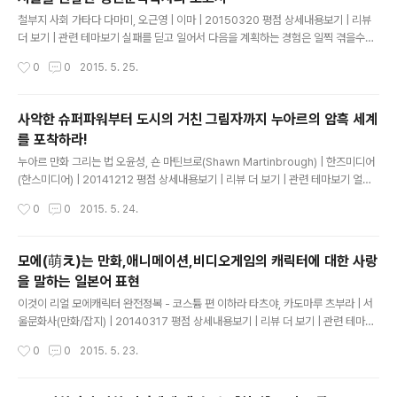
글 내용
철부지 사회 가타다 다마미, 오근영 | 이마 | 20150320 평점 상세내용보기 | 리뷰
더 보기 | 관련 테마보기 실패를 딛고 일어서 다음을 계획하는 경험은 일찍 겪을수록
좋다. 젊을수록 재기가 쉽기 때문이다. 나이가 들수록 좌절에서 재기하기가 어려워진
작성시간
0
0
2015. 5. 25.
다. 3장에서 소개한 나카가와 쇼이치의 사례가 대표적이다. 그는 젊을 때 엘리트로서
승승장구하며 한 번도 좌절을 맛본 적이 없었기에 나이 쉰이 지나고 나서 조우한 대
상 상실을 견디지 못하고 쓰러져 버렸다. 아이의 반항기도 늦지 않게 찾아오는 것이
사악한 슈퍼파워부터 도시의 거친 그림자까지 누아르의 암흑 세계
바람직하다. 필자는 섭식 장애를 겪는 여성과 은둔형 외톨이가 되어 가정 폭력을 휘
를 포착하라!
두르는 남성을 진료한 적이 있다. 환자의 부모는 "어릴 때는 부모님 말을 아주 잘 듣
글 내용
는 착한 아이"였다고 말했다. 비슷한 사례의 ..
누아르 만화 그리는 법 오윤성, 숀 마틴브로(Shawn Martinbrough) | 한즈미디어
(한스미디어) | 20141212 평점 상세내용보기 | 리뷰 더 보기 | 관련 테마보기 얼굴
은 독자의 시선을 사로잡는 요소다. 세계에서 가장 유명한 그림 중에 초상화가 많은
작성시간
0
0
2015. 5. 24.
이유다. 인물의 눈은 분위기를 매우 효과적으로 조성해내며, 그 자체로 이야기를 전
달할 수 있다. 얼굴의 미묘한 디테일 역시 많은 것을 전달한다. 여기에 강하고 극적인
광원을 더하면 책의 시작에 힘이 실릴 것이다. 검은색에 둘러싸인 얼굴은 매우 놀라
모에(萌え)는 만화,애니메이션,비디오게임의 캐릭터에 대한 사랑
운 이미지가 되기도 한다. 주인공의 클로즈업을 이용하여 효과적인 표지 이미지를 만
을 말하는 일본어 표현
들어 보자. 여기에서도 앞에서 연습한 초상화 그림 실력을 십분 활용하면 된다. ----
글 내용
------------------..
이것이 리얼 모에캐릭터 완전정복 - 코스튬 편 이하라 타츠야, 카도마루 츠부라 | 서
울문화사(만화/잡지) | 20140317 평점 상세내용보기 | 리뷰 더 보기 | 관련 테마보
기 '헐렁임'과 '조임'의 대조적인 모에 작은 아이가 큼직한 옷을 입고 있으면, 그 헐렁
작성시간
0
0
2015. 5. 23.
헐렁한 느낌으로 인해 여자 아이의 작은 체구와 가녀린 모습 등 여자다움이 플러스되
어 귀엽게 표현할 수 있습니다. 대표적인 것이 남성용 Y셔츠를 입은 여자아이입니다.
남성과의 체격 차이를 드러내며 소매가 남아도는 모습은 매우 사랑스럽지요. 한편,