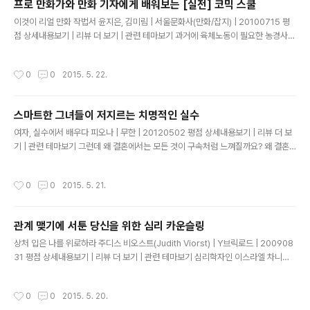
프로 만화가와 만화 기자에게 배워보는 [실전] 코믹 스쿨
몸매에 딱 달라붙는 코스튬 또한 바스트 라인과 잘록한 허리 등 여성스러움을 드러낼
글 내용
이것이 리얼 만화 작법서 윤지은, 김미림 | 서울문화사(만화/잡지) | 20100715 평
수 있습니다. 둘 다 코스튬의 중요한 모에 포인트이므로, 캐릭터와 코스튬에 따라 구
점 상세내용보기 | 리뷰 더 보기 | 관련 테마보기 과거에 육체노동이 필요한 농경사회
분해 그리도록 합시다. ---------..
의 한국에서는 '이야기'를 잘하거나 '이야기'를 좋아하는 사람은 가난하게 산다고 하
였는데 이와 같은 '이야기'는 현대에 와서 특히 시각적인 매체와 결합했다. 그 중 만화
작성시간
0
0
2015. 5. 22.
가 대표적이다. 현대에 접어들며 수십 년간 만화콘텐츠가 쌓이면서 만화 매체는 주목
을 받게 되고 "그림으로 보여 지는 이야기(길거나, 짧거나)는 어떻게 독자에게 전달
되는가"가 만화작가의 노하우로 작용하게 된다. 하고자 하는 이야기가 그림으로 개
스마트한 그녀들이 저지르는 치명적인 실수
연성과 논리적인 설득력을 가지고 펼쳐진다면 결국 많은 팬들이 당신을 응원해 줄 것
글 내용
이다. 기승전결(plot)이란 결국 전달하고자 하..
여자, 실수에서 배우다 피오나 | 무한 | 20120502 평점 상세내용보기 | 리뷰 더 보
기 | 관련 테마보기 그런데 왜 결혼에서는 모든 것이 구속처럼 느껴질까요? 왜 결혼
에서는 모든 것이 자유로워야만 진정한 자유인 것처럼 생각하는 걸까요? 결혼하면
시댁 행사에 얽매인다고 생각하지만, 싱글인 지금도 가정에 행사가 있으면 어느 정도
작성시간
0
0
2015. 5. 21.
얽매입니다. 가정 행사에서 100% 자유로운 사람은 없습니다. 일상생활은 어떤가
요? 정말로 하고 싶은 걸 하고 싶은 때 다 하고 사나요? 절대 그렇지 않습니다. 직장
상사 눈치 봐서 휴가 스케줄도 맞춰야 하고 엄마 눈치 보고 밤늦게 들어가지 못할 수
관계 맺기에 서툰 당신을 위한 심리 카운슬링
도 있습니다. 그나마 어느 정도 자유롭다고 느끼는 것은 어렸을 때부터 엄마에게 크
글 내용
고 작은 거짓말을 하는 데 익숙하기 때문입니다. ..
상처 입은 나를 위로하라 주디스 비오스트(Judith Viorst) | Y브릭로드 | 200908
31 평점 상세내용보기 | 리뷰 더 보기 | 관련 테마보기 심리학자인 이스라엘 차니는
결혼에 대한 연구에서 "대다수의 결혼생활이 표면적으로든 은밀한 형태로든 긴장으
로 가득 차 있다"고 주장한다. 그리고 그는 평균적이고 일상적인 결혼생활도 긴장과
작성시간
0
0
2015. 5. 20.
갈등의 관계로 이루어져 있다고 말한다. 그러면서 결혼이 성공하려면 "사랑과 증오