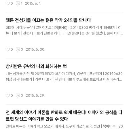
작성시간
0
1
2015. 6. 1.
으면 먹을수록 배설활동은 줄어들게 되는 것이다. 또한 과식을 하면 그만큼 소화시키
럭시가 많이 팔려서 삼성 주가가 오를꺼..
는 데 시간이 많이 걸리기 때문에 위나 소장에 혈액이 모여 있는 시간도 증가하게 되
므로, 발열량이 많은 골격근, 뇌, 심장 근육을 비롯한 기관이나 세포에 공급하는 혈액
웹툰 전성기를 이끄는 젊은 작가 24인을 만나다
의 양도 저하 된다. 그 결과, 열을 만들어 내는 기능이 떨어지게 되어 몸은 점점 차가
글 내용
워지게 된다. -------..
웹툰의 시대 위근우 | 알에이치코리아(RHK) | 20140303 평점 상세내용보기 | 리
뷰 더 보기 | 관련 테마보기 단편을 하나 그리면 좋겟다는 생각을 했었다. 올해 네이
버 웹툰에서 옴니버스로 연재되던 지구 종말 프로젝트를 같이 해보면 어떻겠느냐는
얘기가 있어서 생각해봤는데 운석이 떨어지거나 핵전쟁이 일어나는 건 다른 사람들
작성시간
0
0
2015. 5. 30.
할 거 같다는 생각이 들었다. 그러다 우리집 개 행봉이가 돌아다니는 걸 보는데 쟤가
지금 보면 귀엽지만 나보다 열 배 이상 크면 무섭지 않을까 싶었다. 거기서 출발을 했
는데 대형 개를 피해 도망 다니며 사는 설정은 좀 과한 거 같아 제한을 두고 싶었다.
상처받은 유년의 나와 화해하는 법
그럼 우리가 평소 낚시해서 먹는 물고기가 커지면 어떨까. 심해어도 아닌 붕어나 메
글 내용
기 같은 물고기가 엄청 크면 무섭긴 하지만 걔들..
나는 상처를 가진 채 어른이 되었다 오카다 다카시, 김윤경 | 프런티어 | 20140630
평점 상세내용보기 | 리뷰 더 보기 | 관련 테마보기 부모에게 보호하고 이끌어주기를
기대할 수 없고 부모를 대신해 돌봐줄 존재도 가까이 없는 경우, 애착장애를 극복하
기 위한 궁극적인 방법은 '자신이 부모가 되는' 일이다. 한 여성은 대학생 때 무언가
작성시간
0
0
2015. 5. 29.
일이 잘못된 순간 스스로 자기혐오에 사로잡혀 침울해진 자신을 깨달았다. '왜 나는
이렇게 금새 자신을 부정하는 것일까?' 하고 골똘히 생각한 결과 다다른 결론은 '부모
에게 언제나 부정당하고 학대받으며 자라났기 때문이 아닐까' 하는 것이었다. 하지만
전 세계의 이야기 이론을 만화로 쉽게 배운다! 이야기의 공식을 따
그 여성은 어떻게 하면 그런 자신을 바꿀 수 있을지 고민한 끝에 부모에게 기대하지
르면 당신도 이야기를 만들 수 있다
말자. 부모에게 인정받고 싶으니 부정당하..
글 내용
만화로 배우는 이야기 학교 오쓰카 에이지, 노구치 가쓰히로, 김성민 | 북바이북 | 20