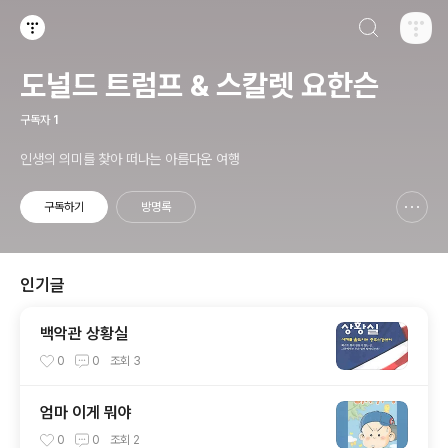
검색하기
티스토리
도널드 트럼프 & 스칼렛 요한슨
구독자
1
인생의 의미를 찾아 떠나는 아름다운 여행
구독하기
방명록
신고하기 레이어
열기
인기글
백악관 상황실
0
0
조회
3
엄마 이게 뭐야
0
0
조회
2