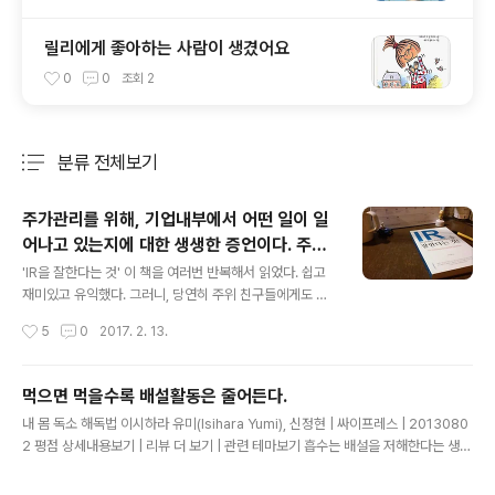
릴리에게 좋아하는 사람이 생겼어요
0
0
조회
2
분류 전체보기
주요 글 목록
주가관리를 위해, 기업내부에서 어떤 일이 일
어나고 있는지에 대한 생생한 증언이다. 주식
글 내용
투자를 하는 사람이라면 누구나 한번쯤은 읽
'IR을 잘한다는 것' 이 책을 여러번 반복해서 읽었다. 쉽고
어봐야
재미있고 유익했다. 그러니, 당연히 주위 친구들에게도 읽
어보라고 권했는데, 친구들의 첫 반응은, IR이 뭐야? 요즘
작성시간
5
0
2017. 2. 13.
유행하는 VR? AR? 그런거야? 포켓몬고 만드는 기술 비슷
한거야? 그렇다. IR을 생업으로 삼고 있는 사람들이 많은
한편으로 일생을 살면서, 이 단어를 한번도 접해보지 못하
먹으면 먹을수록 배설활동은 줄어든다.
고 사는 사람들 또한 매우 많았다. 일단, 주변 친구들에게는
글 내용
내 몸 독소 해독법 이시하라 유미(Isihara Yumi), 신정현 | 싸이프레스 | 2013080
간략하게 PR과 비슷한 것인데, 투자자 대상 PR 이야. 라고
2 평점 상세내용보기 | 리뷰 더 보기 | 관련 테마보기 흡수는 배설을 저해한다는 생리
말해주었다. PR은 Public Relations IR은 Investor Rel
학 법칙이 있는데, 식사를 하면 소화를 돕기 위해 위나 소장에 많은 양의 혈액이 모이
ations 가령, 삼성이 소비자들에게, 갤럭시는 성능이 좋아
게 된다. 따라서 배설기관인 대장이나 신장에 모이는 혈액은 적어지게 된다. 결국, 먹
요. 갤럭시를 사세요. 라고 말한다면 PR 투자자들에게, 갤