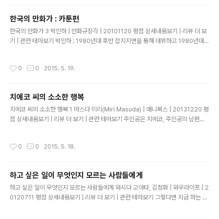
를 현명하게 균형잡는 것"이 필요하다고 제안한다. 소설 [보봐리 부인]의 엠마를 떠
올려보자. 그녀가 푹 빠져 있는 낭만적 소설에는 "열정과 황홀과 환희"가 가득하여
한국의 만화가 : 카툰편
끊임없이 그녀를 괴롭힌다. 행복하지 않은 결혼생활에 불만을 느낀 그녀는 "너무나
글 내용
높은 자신의 꿈과 너무나 좁은 집"을 한탄한다...
한국의 만화가 3 박인하 | 만화규장각 | 20101120 평점 상세내용보기 | 리뷰 더 보
기 | 관련 테마보기 박인하 : 1980년대 후반 잡지지면을 통해 데뷔하고 1980년대
후반 1990년대에 국제공모전을 통해 활동해왔네요? 지금까지 카툰 작가로 생활하
는 것의 의미는 뭐라고 생각하세요? 강일구 : 아까도 유사한 얘기를 했는데 일단은 사
작성시간
0
0
2015. 5. 19.
는 거? 카툰은... 계속 살다 보니까 일단은 바라는게 '돈이다' 라고 했을 땐 소설이나
시인처럼 장르를 비교하긴 좀 그런데 약간 어려운 상황이에요. 근데 그 힘든 상황이
누굴 탓할 필요는 없는 것 같아요. 남의 떡이 크다고 비교할 건 아닌 것 같고 자기 자
치에코 씨의 소소한 행복
신이 타협해야 할 것 같아요. 지내오면서 물론 힘은 들었는데 어차피 저는 출발할때
글 내용
힘은 들지만 자기가 좀 더 개선..
치에코 씨의 소소한 행복 1 마스다 미리(Miri Masuda) | 애니북스 | 20131220 평
점 상세내용보기 | 리뷰 더 보기 | 관련 테마보기 주인공은 치에코, 주인공의 남편은
사쿠짱 치에코는 회사에서 비서로 일하고 있으며, 남편은 구두수선공이다. 결혼한지
는 10년이 넘었으며, 자녀는 없다. 현대 일본의 사회상을 엿볼 수 있으며, 오늘날 일
작성시간
0
0
2015. 5. 18.
본 중산층이 어떻게 살아가는지, 무슨 생각을 하고 있는지도 알 수 있다. 잃어버린 2
0년이니 뭐니 해서 불황이라고는 하지만, 그래도, 역시나 세계 3위의 부국으로서, 사
회 구성원들이 모두 기본적인 의식주는 어려움없이 해결하고 있을 뿐만 아니라 약간
하고 싶은 일이 무엇인지 모르는 사람들에게
의 작은 사치도 누릴 수 있는 풍요로운 사회이고 안전한 사회 속에서, 각 개인이 자아
글 내용
를 실현할 수 있는 좋은 환경이 ..
하고 싶은 일이 무엇인지 모르는 사람들에게 와시다 고야타, 김정화 | 와우라이프 | 2
0120711 평점 상세내용보기 | 리뷰 더 보기 | 관련 테마보기 그렇다면 지금 하는 일,
지금 사귀는 사람에게 열중하자. 아무리 금방 식더라도... 이렇게 생각할 수 있게 되었
을 때는 이미 40대 후반에 접어들었다. 경험으로 '지혜'를 쌓는 데는 오랜 시간이 필