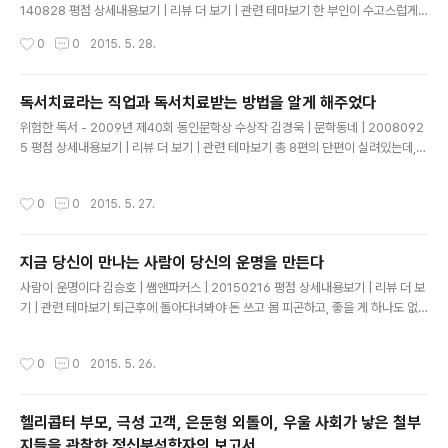
140828 평점 상세내용보기 | 리뷰 더 보기 | 관련 테마보기 한 부인이 수고스럽게
도 최근 이삼일 동안 자기네 동네뿐 아니라 이웃 동네까지 찾아가 "콜레라 부적을 드
작성시간
0
0
2015. 5. 28.
립니다' 라는 종이를 돌리고 다닌다. 종이에 인쇄된 내용을 보면, 원숭 이와 닮았으나
다리가 3개 달린 괴수가 그려져 있고 '구마모토의 어떤 곳에 빛나는 물체 가 밤마다
나온다. 이것이 원숭이 울음소리를 내어 사람을 부르뫼, 한 사람이 그 모습을 확인하
독서치료라는 직업과 독서치료받는 방법을 알게 해주었다
러 다가가보니 "우리는 바닷속에서 사는 '아마히코'다. 올해부터 6년은 풍작이 이어
글 내용
위험한 독서 - 2009년 제40회 동인문학상 수상작 김경욱 | 문학동네 | 2008092
지겠지만, 각지에서 역병이 돌아 6할의 사람이 죽을지도 모른다."라고 적혀 있다. 안
5 평점 상세내용보기 | 리뷰 더 보기 | 관련 테마보기 총 8편의 단편이 실려있는데,
세이 시대, 콜레라가 '콜로리'란 이..
그 중 첫번째 소설을 읽었다. 독서치료사라는 직업을 가진 남자와, 그에게 치료를 받
으러 온 여자의 사랑 이야기였는데, 이 책이 2008년에 출간된 것으로 보아, 그 이전
작성시간
0
0
2015. 5. 27.
에 씌여진 것일테고, 그래서 그런지, 싸이월드라는 단어는 안 나왔지만, 싸이월드가
아주 중요한 역할을 한다. 소설이 구상된 시기로부터 치면, 어언 10 여년에 가까운 세
월이 흘렀을테고, IT 업계는 워낙 빠르게 변해서, 지금 페이스북을 쓰는 20대들은,
지금 당신이 만나는 사람이 당신의 운명을 만든다
싸이월드를 들어본 적은 있어도, 계정 조차 없거나, 설령 계정이 있다 하더라도, 2주
글 내용
간 게시물이 없다는 공지를 알..
사람이 운명이다 김승호 | 쌤앤파커스 | 20150216 평점 상세내용보기 | 리뷰 더 보
기 | 관련 테마보기 퇴근후에 돌아다녀봐야 돈 쓰고 몸 피곤하고, 좋을 게 하나도 없
다는 것이다. 물론 그렇게 생각할 수도 있다. 하지만 남편의 인생이 오로지 현재 다니
는 회사에서 끝나도 괜찮은가? 갑자기 회사가 망하거나 해고를 당한다면? 인생의 비
작성시간
0
0
2015. 5. 26.
상사태를 대비해서 친구를 사귀어두어야 한다. 직장동료 이외의 다른 분야 사람들을
만나서 견문을 넓혀야 한다. 인맥을 쌓는 것이야말로 인생에서돈을 버는 것보다 더
중요한 일이다. 간혹 이런 문제에 대해 남녀의 시각 차이가 존재한다. 여자는 현재에
헬리콥터 부모, 극성 고객, 은둔형 외톨이, 우울 사회가 낳은 철부
충실하자는 쪽이 많다. 모험보다는 안정을 좋아한다. 나중 일은 그때 가서 생각하고
지들을 관찰한 정신분석학자의 보고서
현재 혹은 현실에 충실하자는 것이다. 발전이란 ..