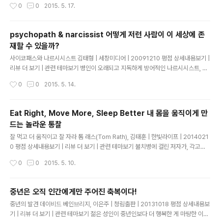
작성시간
0
0
2015. 5. 17.
요하다. 그러나 일단 경험으로 체득한 지혜는 사라지지 않는다. 귀중하다. H씨가 더
행복할 수 있던 것은 지금 하는 일이 특별하게 평가받지 못해도 개의치 않았기 때문
이다. 어떤 의미에서는 경박하다 할 수도 있다. 그러나 하고 싶은 일을 하고 있는데,
psychopath & narcissist 어떻게 저런 사람이 이 세상에 존
거기에다 좋은 평가까지 바라는 것은 사치스럽다고 생각할 수 있다면 행복한 성격이
재할 수 있을까?
다. 가까이에 있는 것을 사랑하고..
글 내용
사이코패스와 나르시시스트 김태형 | 세창미디어 | 20091210 평점 상세내용보기 |
리뷰 더 보기 | 관련 테마보기 병인이 오래되고 지독하게 방어적인 나르시시스트, 자
기애적 인격장애자에 대한 치료는 매우 어렵다. 나르시시스트는 기본적으로 허약한
작성시간
0
0
2015. 5. 14.
자아를 가진 방어적인 사람이면서도 자신을 대단히 훌륭하고 완벽한 인물로 착각하
고 있으므로 치료를 받으려는 동기가 매우 부족하고 치료에 대한 저항도 심하다. 따
라서 겉으로 드러나는 증상만 건드리는 행동치료 혹은 논박을 상요하는 인지-행동치
Eat Right, Move More, Sleep Better 내 몸을 움직이게 만
료는 효과가 거의 없을 뿐 아니라 오히려 치료에 대한 저항만을 심화시킬 수 있다. 또
드는 놀라운 통찰
한 잘못된 해석을 전달할 우려가 있는 전통적인 정신분석 치료나 과감한 직면을 위주
글 내용
로 하는 치료 등도 별 도움이 안 된다. (중략) 대개 나르시시..
잘 먹고 더 움직이고 잘 자라 톰 래스(Tom Rath), 김태훈 | 한빛라이프 | 2014021
0 평점 상세내용보기 | 리뷰 더 보기 | 관련 테마보기 불치병에 걸린 저자가, 각고의
노력으로 병마를 이겨내고, 그 과정에서 얻은 생활습관을 책으로 엮어냈다. 따라서,
작성시간
0
0
2015. 5. 10.
다른 건강서에 비해, 책이 전체적으로 체험 위주로 씌여 있는데 그 점이, 이 책을 더욱
친근하게 느껴지게끔 한다. 그리고, 저자는, 자신이 저질렀던 실수와 자신의 과거 나
쁜 습관도 솔직하게 기술하고 있는데, 이를 통해서, 이 책에 대한 신뢰가 더 커졌다.
중년은 오직 인간에게만 주어진 축복이다!
"아~ 저자도 예전에는, 우리들처럼 이렇게 형편없는 습관을 가졌었구나. 그렇지만
글 내용
중년의 발견 데이비드 베인브리지, 이은주 | 청림출판 | 20131018 평점 상세내용보
그 이후 좋은 습관으로 바꿔서, 지금은 이렇게 건강이 좋아졌구나" 라는 것을 알 수
기 | 리뷰 더 보기 | 관련 테마보기 젊은 성인이 중년인보다 더 행복한 게 마땅한 이유
있었다. 이글은 "인터파크..