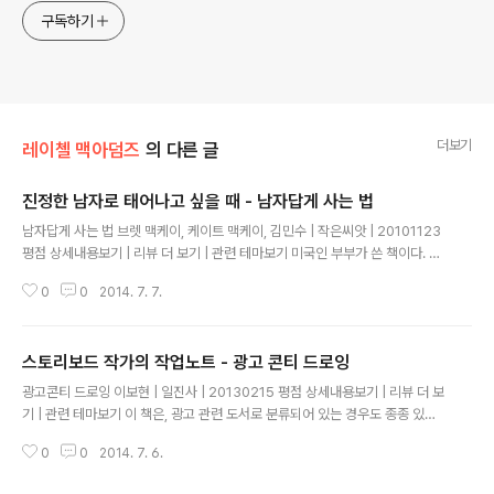
구독하기
더보기
레이첼 맥아덤즈
의 다른 글
진정한 남자로 태어나고 싶을 때 - 남자답게 사는 법
글 내용
남자답게 사는 법 브렛 맥케이, 케이트 맥케이, 김민수 | 작은씨앗 | 20101123
평점 상세내용보기 | 리뷰 더 보기 | 관련 테마보기 미국인 부부가 쓴 책이다. 총
8장으로 이루어진 이 책의 4장은 연인 이라는 장인데,이 부분은 부부가 공저를
0
0
2014. 7. 7.
하지 않고, 아마도 아내가 혼자 집필한 것 같다. 4장에는 여자들의 로망이랄까?
드라마와 영화를 보며 키워온 환타지가 가득한데,이 책의 경우는 더욱 최악인
것이 시대착오적인 환타지가 가득하다는 점이다. 빅토리아 시대의 몇 몇 특이한
스토리보드 작가의 작업노트 - 광고 콘티 드로잉
남자들이 하던 매우 비일상적이던 행태 몇가지를,오늘날의 대부분의 남자들에
글 내용
게 강권하고 있는데, 이 권고를 충실히 따르면, 당신의 연애는 반드시 망한다. 따
광고콘티 드로잉 이보현 | 일진사 | 20130215 평점 상세내용보기 | 리뷰 더 보
라서, 총 8개장중에서, 나머지 훌륭한 7개의 장은 충실히 따르되,제발 4장은..
기 | 관련 테마보기 이 책은, 광고 관련 도서로 분류되어 있는 경우도 종종 있던
데,여러차례 정독한 후에 든 느낌은, 드로잉 책으로 분류되어야 하지 않나? 하는
0
0
2014. 7. 6.
점이었다. 현재까지는, 올해 읽었던 모든 책들중 최고로 재미있는 책이었고,드
로잉 관련해서, 최근 3년간 가장 유익한 책이었다고 생각한다. 이 책을 읽다보