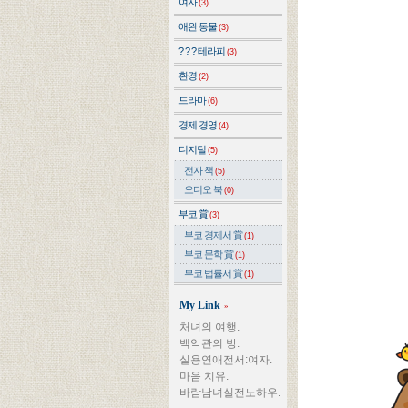
여자
(3)
애완 동물
(3)
? ? ? 테라피
(3)
환경
(2)
드라마
(6)
경제 경영
(4)
디지털
(5)
전자 책
(5)
오디오 북
(0)
부코 賞
(3)
부코 경제서 賞
(1)
부코 문학 賞
(1)
부코 법률서 賞
(1)
My Link
»
처녀의 여행.
백악관의 방.
실용연애전서:여자.
마음 치유.
바람남녀실전노하우.