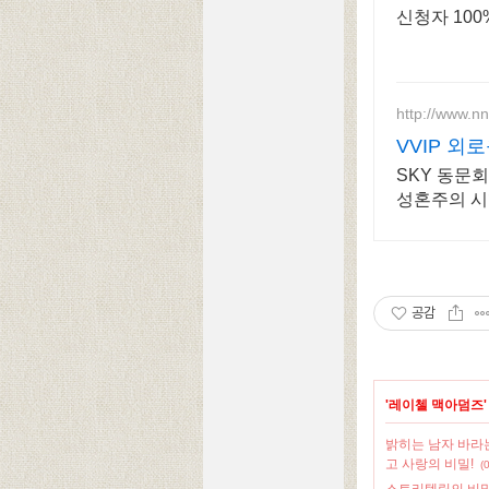
신청자 100
http://www.nn
VVIP 외
SKY 동문회
성혼주의 시
스 전문, 
공감
'
레이첼 맥아덤즈
밝히는 남자 바라는
고 사랑의 비밀!
(0