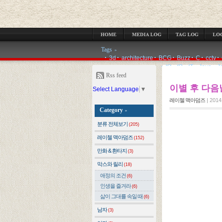
MEDIA LOG
TAG LOG
LOCATION LOG
GUESTBOOK
ADMIN
Tags
»
3d
architecture
BCG
Buzz
C
cctv
IQ
IR
IT
Java
J
Rss feed
이별 후 다음
Select Language
▼
레이첼 맥아덤즈
|
2014.
Category
»
분류 전체보기
(205)
레이첼 맥아덤즈
(152)
만화 & 환타지
(3)
막스와 릴리
(18)
애정의 조건
(6)
인생을 즐겨라
(6)
삶이 그대를 속일 때
(6)
남자
(3)