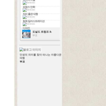
프랑스 만화
자비 출판 대행
동화 일러스트레이션
디자인
도널드 트럼프 & 스칼렛 요한슨
부코
인생의 의미를 찾아 떠나는 아름다운
여행
부코