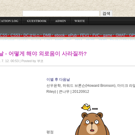
WRITE
CSS
CSS3
DC코믹스
DMB
ebook
ePub
FEV1
FVC
game
GMAT
GP
avaScript
jquery
layout
LOH
NDR
PC
PDA
PERL
PMP
Rachel Mcada
날 - 어떻게 해야 외로움이 사라질까?
 7. 12. 00:53
|
Posted by
부코
이별 후 다음날
선우윤학, 하워드 브론슨(Howard Bronson), 마이크 라일
Riley) | 큰나무 | 20120912
평점