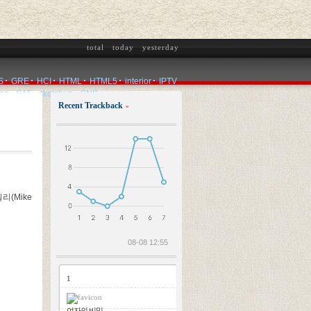
total
today
yesterday
S
GRE
HCI
HTML
HTML5
interior
IPTV
ms
SAT
sketchup
SNS
Recent Trackback
»
2026.08.08
리(Mike
08-08 12:55
1
여자의 비밀