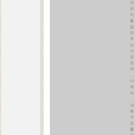
의
위
치
를
알
려
주
는
이
정
표
외
,
이
책
의
내
용
구
조
를