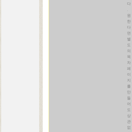
다
.
원
한
다
면
별
도
의
목
차
페
이
지
를
만
들
어
도
상
관
없