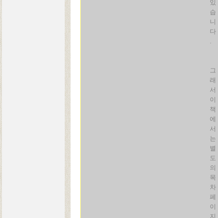
있
습
니
다
.
그
래
서
이
책
에
서
는
별
도
의
목
차
페
이
지