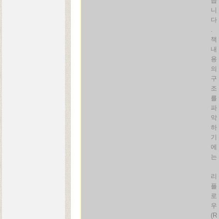
습
니
다
.
책
내
용
의
구
조
를
파
악
하
기
에
는
리
플
로
우
(R