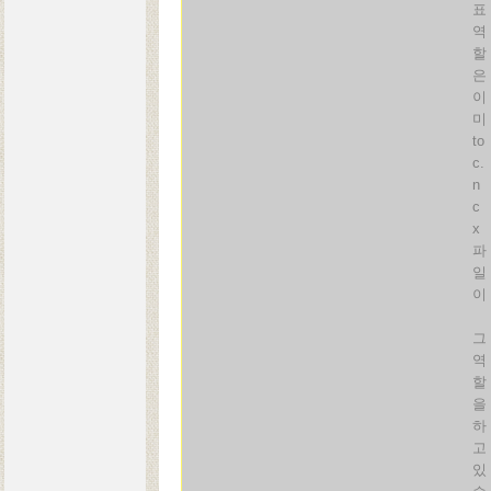
표
역
할
은
이
미
to
c.
n
c
x
파
일
이
그
역
할
을
하
고
있