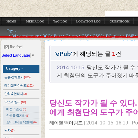
OCATION LOG
GUESTBOOK
ADMIN
WRITE
Tags
»
3d
architecture
BCG
Buzz
C
cctv
CSS
CSS3
DC코믹스
DMB
IQ
IR
IT
Java
JavaScript
jquery
layout
LOH
Rss feed
'ePub'
에 해당되는 글
1
건
Select Language
▼
2014.10.15
당신도 작가가 될 수
Category
»
게 최첨단의 도구가 주어졌기 때
분류 전체보기
(205)
레이첼 맥아덤즈
(152)
만화 & 환타지
(3)
당신도 작가가 될 수 있다.
막스와 릴리
(18)
애정의 조건
(6)
에게 최첨단의 도구가 주
인생을 즐겨라
(6)
레이첼 맥아덤즈
|
2014. 10. 15. 16:19
|
Po
삶이 그대를 속일 때
(6)
남자
(3)