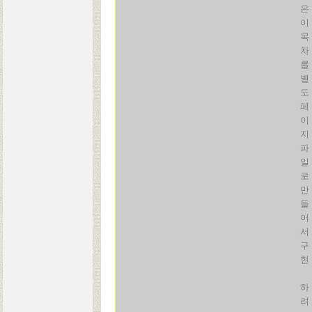
은
이
목
차
를
별
도
페
이
지
파
일
로
만
들
어
서
구
현
하
려