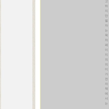
고
하
지
만
필
자
는
목
차
페
이
지
의
의
미
가
전
자
책
에
서
는