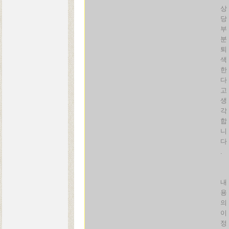
상
당
부
분
퇴
색
한
다
고
생
각
합
니
다
.
내
용
의
이
정