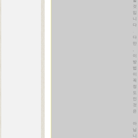
할
것
입
니
다
.
다
만
,
이
방
법
이
꼭
정
도
인
것
은
아
닙
니