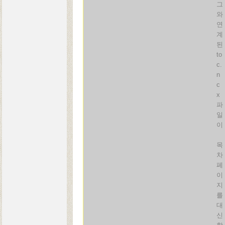
그
와
연
계
된
to
c.
n
c
x
파
일
이
목
차
페
이
지
를
대
신