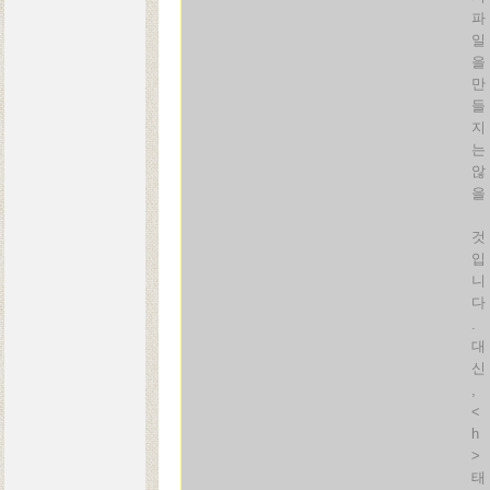
파
일
을
만
들
지
는
않
을
것
입
니
다
.
대
신
,
<
h
>
태