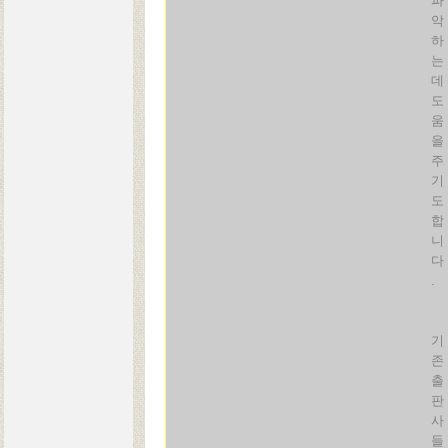
파
악
하
는
데
도
움
을
주
기
도
합
니
다
.
기
존
출
판
사
들