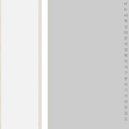
ef
lo
w)
특
성
때
문
에
명
확
하
게
구
분
되
기
어
려
운
점
도