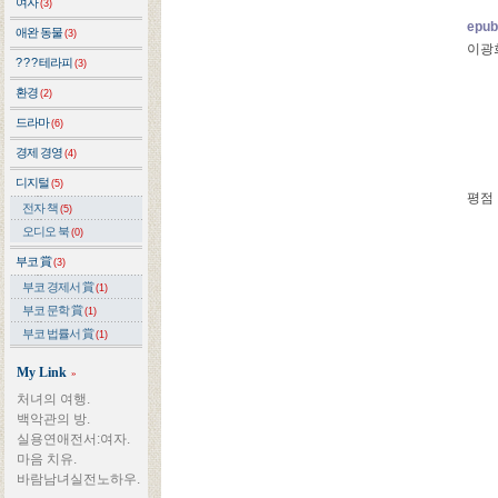
여자
(3)
epu
애완 동물
(3)
이광희
? ? ? 테라피
(3)
환경
(2)
드라마
(6)
경제 경영
(4)
디지털
(5)
평점
전자 책
(5)
오디오 북
(0)
부코 賞
(3)
부코 경제서 賞
(1)
부코 문학 賞
(1)
부코 법률서 賞
(1)
My Link
»
처녀의 여행.
백악관의 방.
실용연애전서:여자.
마음 치유.
바람남녀실전노하우.