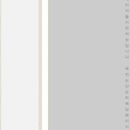
이
지
들
이
먼
저
보
입
니
다
목
차
는
단
순
히
해
당
페
이
지