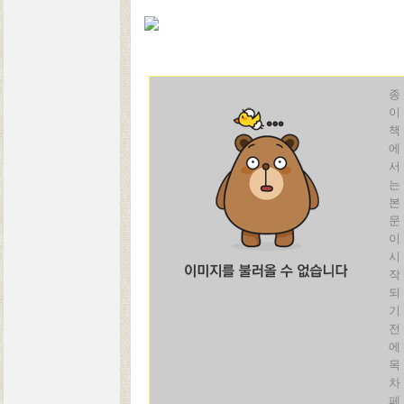
종
이
책
에
서
는
본
문
이
시
작
되
기
전
에
목
차
페